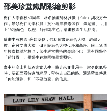
邵美珍堂鐵閘彩繪剪影
樹仁大學創校50周年，著名插畫師林雅儀（Zoie）與校方合
作，帶領樹仁同學和員工於35週年廣場製作「鐵閘畫」，用
上15種顏色，以橙、綠作為主色，繪畫校園生活點滴。
壁畫中有校園5座建築物，包括圖書館綜合大樓、教學大
樓、宿舍文康大樓、研究院綜合大樓低座和高座。繪上50周
年校慶標誌的校巴，師生經常乘搭的專線小巴，還有同學坐
「雞髀櫈」、畢業生在校園拍畢業照等。
畫中的高山和低谷寓意人生一路走來並非易事，當身處低谷
時，要正面看待這段經歷，堅持走自己的路。通過壁畫傳遞
「你能做到」和「不要放棄」的信息。