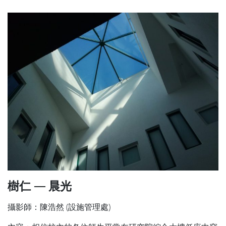
樹仁 — 晨光
攝影師：陳浩然 (設施管理處)