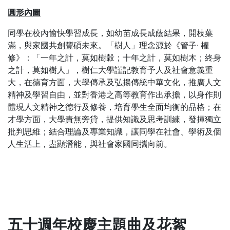
圓形內圖
同學在校內愉快學習成長，如幼苗成長成蔭結果，開枝葉
滿，與家國共創豐碩未來。「樹人」理念源於《管子· 權
修》：「一年之計，莫如樹穀；十年之計，莫如樹木；終身
之計，莫如樹人」，樹仁大學謹記教育予人及社會意義重
大，在德育方面，大學傳承及弘揚傳統中華文化，推廣人文
精神及學習自由，並對香港之高等教育作出承擔，以身作則
體現人文精神之德行及修養，培育學生全面均衡的品格；在
才學方面，大學責無旁貸，提供知識及思考訓練，發揮獨立
批判思維；結合理論及專業知識，讓同學在社會、學術及個
人生活上，盡顯潛能，與社會家國同攜向前。
五十週年校慶主題曲及花絮