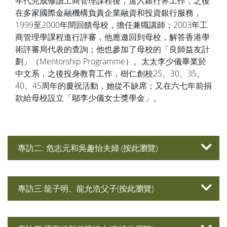
年代完成修讀工商管理課程後，進入銀行界工作，之後
在多家國際金融機構負責企業融資和投資銀行服務，
1999至2000年間回饋母校，擔任兼職講師；2003年工
商管理學課程進行評審，他應邀回到母校，解答香港學
術評審局代表的查詢；他也參加了母校的「良師益友計
劃」（Mentorship Programme）。太太李少儀畢業於
中文系，之後投身教育工作，樹仁創校25、30、35、
40、45周年的慶祝活動，她從不缺席；又在六七年前捐
款給母校設立「鄔李少儀女士獎學金」。
專訪二: 危志元和吳趣怡夫婦 (按此瀏覽)
專訪三:龍子明、龍允浩父子(按此瀏覽)