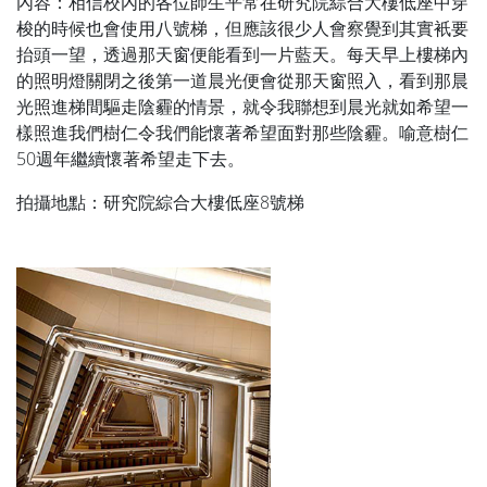
內容：相信校內的各位師生平常在研究院綜合大樓低座中穿
梭的時候也會使用八號梯，但應該很少人會察覺到其實衹要
抬頭一望，透過那天窗便能看到一片藍天。每天早上樓梯內
的照明燈關閉之後第一道晨光便會從那天窗照入，看到那晨
光照進梯間驅走陰霾的情景，就令我聯想到晨光就如希望一
樣照進我們樹仁令我們能懷著希望面對那些陰霾。喻意樹仁
50週年繼續懷著希望走下去。
拍攝地點：研究院綜合大樓低座8號梯