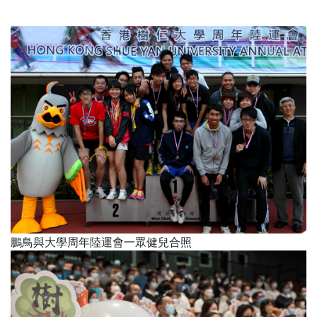
鵬鳥與大學周年陸運會一眾健兒合照