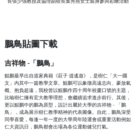
長張少強教授及協理副校長葉秀燕女士親身參與彩繪活動
鵬鳥貼圖下載
吉祥物 -「鵬鳥」
鯤鵬最早出自道家典籍《莊子·逍遙遊》，是樹仁「大一國
文」內其中一篇教學文章。鯤鵬可以象徵高遠志向、豪放氣
概、抱負超遠，我校曾以鯤鵬作四十周年校慶口號的主題，
比喻樹仁擁有宏大教學理想，會繼續追求進步前行。其後，
更以鯤鵬中的鵬為原型，設計出屬於大學的吉祥物 – 「鵬
鳥」，成為展示樹仁教學精神的代表圖像。自此，鵬鳥深受
同學喜愛，每逢一年一度的大學周年陸運會或重要活動例如
仁大資訊日，鵬鳥都會出場為各位運動健兒打氣。