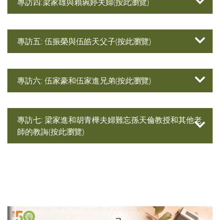
專訪四:梁家雄與賴琬婷夫婦(按此瀏覽)
專訪五: 伍振榮與伍皓天父子(按此瀏覽)
專訪六: 伍家豪和伍家進兄弟(按此瀏覽)
專訪七: 梁家進和胡青樺夫婦難忘孫天倫教授和其他老
師的教誨(按此瀏覽)