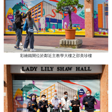
彩繪鐵閘位於鄰近主教學大樓之邵美珍樓