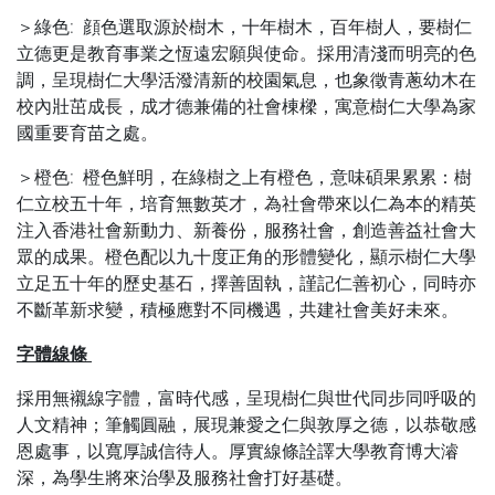
＞綠色:
顔色選取源於樹木，十年樹木，百年樹人，要樹仁
立德更是教育事業之恆遠宏願與使命。採用清淺而明亮的色
調，呈現樹仁大學活潑清新的校園氣息，也象徵青蔥幼木在
校內壯茁成長，成才德兼備的社會棟樑，寓意樹仁大學為家
國重要育苗之處。
＞橙色:
橙色鮮明，在綠樹之上有橙色，意味碩果累累：樹
仁立校五十年，培育無數英才，為社會帶來以仁為本的精英
注入香港社會新動力、新養份，服務社會，創造善益社會大
眾的成果。
橙色配以九十度正角的形體變化，顯示樹仁大學
立足五十年的歷史基石，擇善固執，謹記仁善初心，同時亦
不斷革新求變，積極應對不同機遇，共建社會美好未來。
字體線條
採用無襯線字體，富時代感，呈現樹仁與世代同步同呼吸的
人文精神；筆觸圓融，展現兼愛之仁與敦厚之德，以恭敬感
恩處事，以寬厚誠信待人。厚實線條詮譯大學教育博大濬
深，為學生將來治學及服務社會打好基礎。