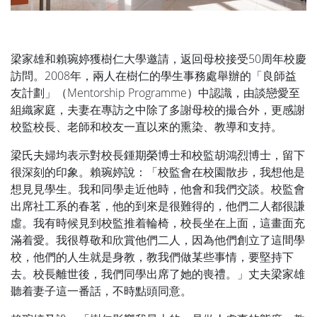
梁家雄和賴琬婷獲樹仁大學邀請，返回母校接受50周年校慶
訪問。2008年，兩人在樹仁的學生事務處舉辦的「良師益
友計劃」（Mentorship Programme）中認識，由談戀愛至
組織家庭，夫妻在專訪之中除了多謝母校的撮合外，更感謝
校監校長、老師和校友一直以來的熏染、教導和支持。
梁氏夫婦均表示對校長鍾期榮博士和校監胡鴻烈博士，留下
很深刻的印象。賴琬婷說：「校監會在校園散步，我想他是
想見見學生。我和同學走近他時，他會和我們交談。校監會
出席社工系的春茗，他的到來是很難得的，他們二人都很謙
虛。我有時候見到校監推着輪椅，校長坐在上面，這畫面充
滿着愛。我很尊敬和欣賞他們二人，因為他們創立了這間學
校，他們的人生就是身教，教我們做某些事情，要堅持下
去。校長離世後，我們同學出席了她的喪禮。」丈夫梁家雄
聽着妻子這一番話，不時點頭同意。