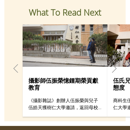
What To Read Next
攝影師伍振榮憶鍾期榮貢獻
伍氏
教育
態度
《攝影雜誌》創辦人伍振榮與兒子
商科生
伍皓天獲樹仁大學邀請，返回母校
仁大學
接受50周年校慶訪問
校慶訪
計，年
感覺的