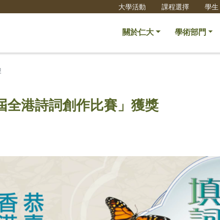
大學活動
課程選擇
學生
關於仁大
學術部門
獎
屆全港詩詞創作比賽」獲獎