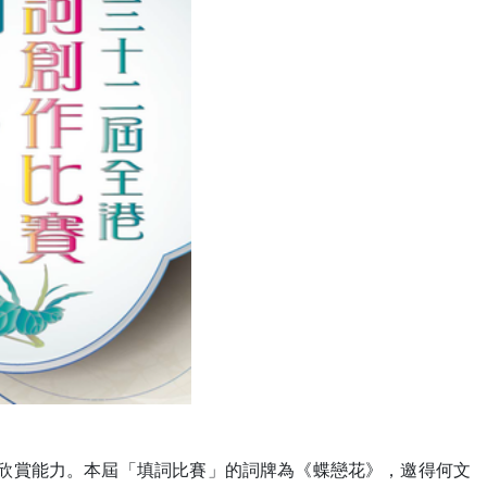
文欣賞能力。本屆「填詞比賽」的詞牌為《蝶戀花》，邀得何文