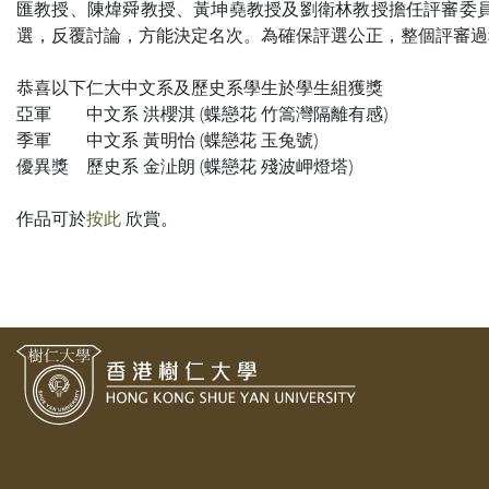
匯教授、陳煒舜教授、黃坤堯教授及劉衛林教授擔任評審委
選，反覆討論，方能決定名次。為確保評選公正，整個評審過
恭喜以下仁大中文系及歷史系學生於學生組獲獎
亞軍 中文系 洪櫻淇 (蝶戀花 竹篙灣隔離有感)
季軍 中文系 黃明怡 (蝶戀花 玉兔號)
優異獎 歷史系 金沚朗 (蝶戀花 殘波岬燈塔)
作品可於
按此
欣賞。