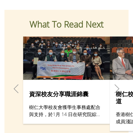
What To Read Next
資深校友分享職涯錦囊
樹仁校
道
樹仁大學校友會獲學生事務處配合
與支持，於1月 14 日在研究院綜合
香港樹
大樓3樓演講廳，舉行線上與實體同
成員淺
步進行的「就業與個人發展專題講