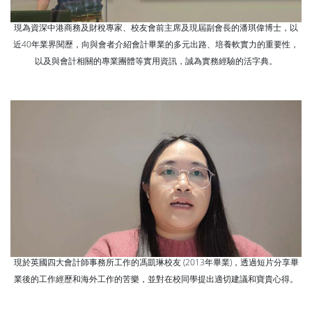
現為資深中港商務及財稅專家、校友會前主席及現屆副會長的潘琪偉博士，以
近40年業界閱歷，向與會者介紹會計畢業的多元出路、培養軟實力的重要性，
以及與會計相關的專業團體等實用資訊，誠為實務經驗的活字典。
現於英國四大會計師事務所工作的馮凱琳校友 (2013年畢業)，透過短片分享畢
業後的工作經歷和海外工作的苦樂，並對在校同學提出適切建議和寶貴心得。