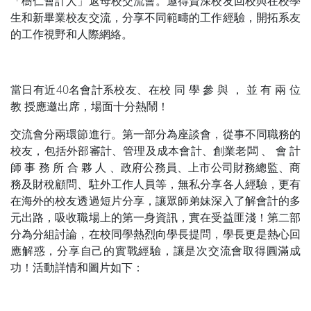
「樹仁會計人」返母校交流會。邀得資深校友回校與在校學
生和新畢業校友交流，分享不同範疇的工作經驗，開拓系友
的工作視野和人際網絡。
當日有近40名會計系校友、在校 同 學 參 與 ， 並 有 兩 位
教 授應邀出席，場面十分熱鬧！
交流會分兩環節進行。第一部分為座談會，從事不同職務的
校友，包括外部審計、管理及成本會計、創業老闆 、 會 計
師 事 務 所 合 夥 人 、政府公務員、上市公司財務總監、商
務及財稅顧問、駐外工作人員等，無私分享各人經驗，更有
在海外的校友透過短片分享，讓眾師弟妹深入了解會計的多
元出路，吸收職場上的第一身資訊，實在受益匪淺！第二部
分為分組討論，在校同學熱烈向學長提問，學長更是熱心回
應解惑，分享自己的實戰經驗，讓是次交流會取得圓滿成
功！活動詳情和圖片如下：