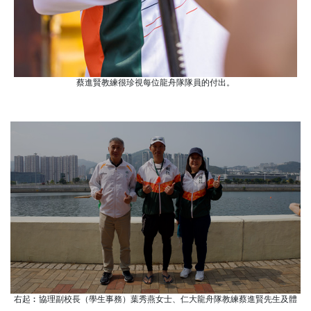
蔡進賢教練很珍視每位龍舟隊隊員的付出。
右起︰協理副校長（學生事務）葉秀燕女士、仁大龍舟隊教練蔡進賢先生及體