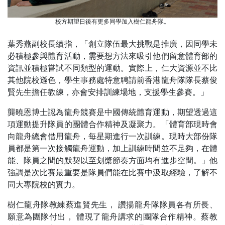
校方期望日後有更多同學加入樹仁龍舟隊。
葉秀燕副校長續指，「創立隊伍最大挑戰是推廣，因同學未
必積極參與體育活動，需要想方法來吸引他們留意體育部的
資訊並積極嘗試不同類型的運動。實際上，仁大資源並不比
其他院校遜色，學生事務處特意聘請前香港龍舟隊隊長蔡俊
賢先生擔任教練，亦會安排訓練場地，支援學生參賽。」
龔曉恩博士認為龍舟競賽是中國傳統體育運動，期望透過這
項運動提升隊員的團體合作精神及凝聚力。「體育部現時會
向龍舟總會借用龍舟，每星期進行一次訓練。現時大部份隊
員都是第一次接觸龍舟運動，加上訓練時間並不足夠，在體
能、隊員之間的默契以至划槳節奏方面均有進步空間。」他
強調是次比賽最重要是隊員們能在比賽中汲取經驗，了解不
同大專院校的實力。
樹仁龍舟隊教練蔡進賢先生， 讚揚龍舟隊隊員各有所長、
願意為團隊付出， 體現了龍舟講求的團隊合作精神。蔡教