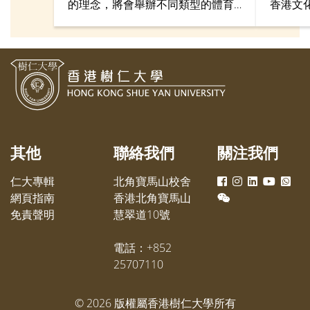
的理念，將會舉辦不同類型的體育
香港文
活動及比賽，讓師生一同享受運動
年紀念
的樂趣。此外，體育部也積極加強
學系和
各隊訓練模式，務求在新一年的大
專賽事奪取佳績。
其他
聯絡我們
關注我們
仁大專輯
北角寶馬山校舍
網頁指南
香港北角寶馬山
免責聲明
慧翠道10號
電話：+852
25707110
©
2026
版權屬香港樹仁大學所有