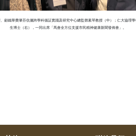
授、顧鐵華費肇芬伉儷跨學科循証實踐及研究中心總監鄧素琴教授（中）；仁大協理學
生博士（右），一同出席「馬會全方位支援市民精神健康新聞發佈會」。