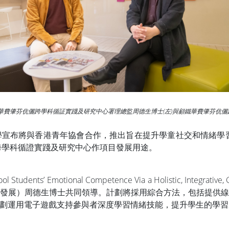
顧鐵華費肇芬伉儷跨學科循証實踐及研究中心署理總監周德生博士(左)與顧鐵華費肇芬
宣布將與香港青年協會合作，推出旨在提升學童社交和情緒學習
跨學科循證實踐及研究中心作項目發展用途。
ool Students’ Emotional Competence Via a Holistic,
發展）周德生博士共同領導。計劃將採用綜合方法，包括提供
劃運用電子遊戲支持參與者深度學習情緒技能，提升學生的學習