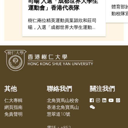
司暘 入選「成都世界大學生
體育部於
運動會」香港代表隊
動校隊
樹仁兩位精英運動員葉潁欣和莊司
了16
暘，入選「成都世界大學生運動
監胡懷
會」香港代表隊。這是相隔8屆後，
教授、
再有樹仁學生能夠代表香港參加這
展）黃
項被譽為「小奧運」的世界體壇盛
生事務
事，《樹仁簡訊》訪問了他們的備
龔曉恩
戰情況及入選香港代表隊的感受。
教練及
體師生
褸出席
隊校隊
其他
聯絡我們
關注我們
仁大專輯
北角寶馬山校舍
網頁指南
香港北角寶馬山
免責聲明
慧翠道10號
電話：+852