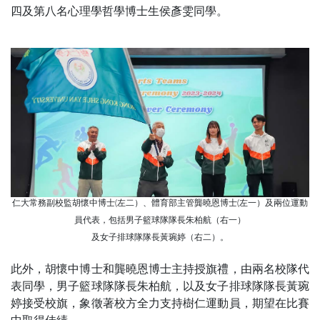
四及第八名心理學哲學博士生侯彥雯同學。
仁大常務副校監胡懷中博士(左二）、體育部主管龔曉恩博士(左一）及兩位運動
員代表，包括男子籃球隊隊長朱柏航（右一）
及女子排球隊隊長黃琬婷（右二）。
此外，胡懷中博士和龔曉恩博士主持授旗禮，由兩名校隊代
表同學，男子籃球隊隊長朱柏航，以及女子排球隊隊長黃琬
婷接受校旗，象徵著校方全力支持樹仁運動員，期望在比賽