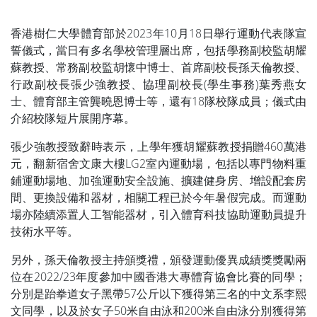
香港樹仁大學體育部於2023年10月18日舉行運動代表隊宣
誓儀式，當日有多名學校管理層出席，包括學務副校監胡耀
蘇教授、常務副校監胡懷中博士、首席副校長孫天倫教授、
行政副校長張少強教授、協理副校長(學生事務)葉秀燕女
士、體育部主管龔曉恩博士等，還有18隊校隊成員；儀式由
介紹校隊短片展開序幕。
張少強教授致辭時表示，上學年獲胡耀蘇教授捐贈460萬港
元，翻新宿舍文康大樓LG2室內運動場，包括以專門物料重
鋪運動場地、加強運動安全設施、擴建健身房、增設配套房
間、更換設備和器材，相關工程已於今年暑假完成。而運動
場亦陸續添置人工智能器材，引入體育科技協助運動員提升
技術水平等。
另外，孫天倫教授主持頒獎禮，頒發運動優異成績獎獎勵兩
位在2022/23年度參加中國香港大專體育協會比賽的同學；
分別是跆拳道女子黑帶57公斤以下獲得第三名的中文系李熙
文同學，以及於女子50米自由泳和200米自由泳分別獲得第