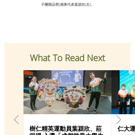
子團體品勢)港隊代表葉潁欣(左)。
What To Read Next
樹仁精英運動員葉潁欣、莊
仁大