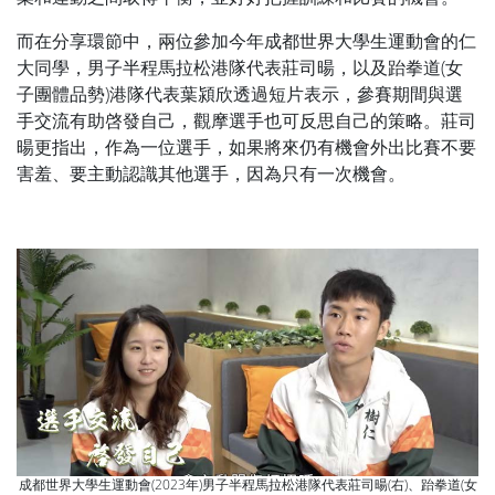
而在分享環節中，兩位參加今年成都世界大學生運動會的仁
大同學，男子半程馬拉松港隊代表莊司暘，以及跆拳道(女
子團體品勢)港隊代表葉潁欣透過短片表示，參賽期間與選
手交流有助啓發自己，觀摩選手也可反思自己的策略。莊司
暘更指出，作為一位選手，如果將來仍有機會外出比賽不要
害羞、要主動認識其他選手，因為只有一次機會。
成都世界大學生運動會(2023年)男子半程馬拉松港隊代表莊司暘(右)、跆拳道(女