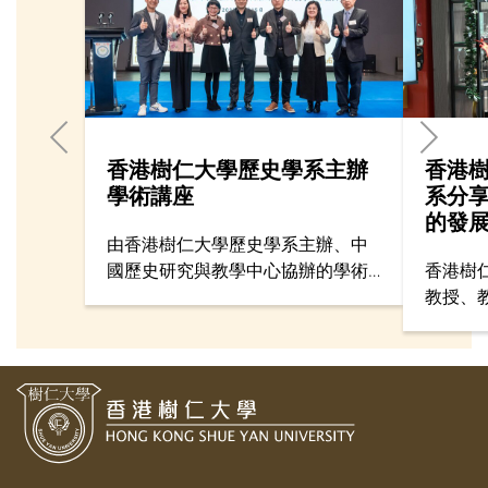
香港樹仁大學歷史學系主辦
香港
學術講座
系分
的發
由香港樹仁大學歷史學系主辦、中
國歷史研究與教學中心協辦的學術
香港樹
講座於2月15日在仁大舉行，吸引來
教授、
自35所中學、大學，以及學界與文
天潤博
化團體逾百名師生參加。
享香港