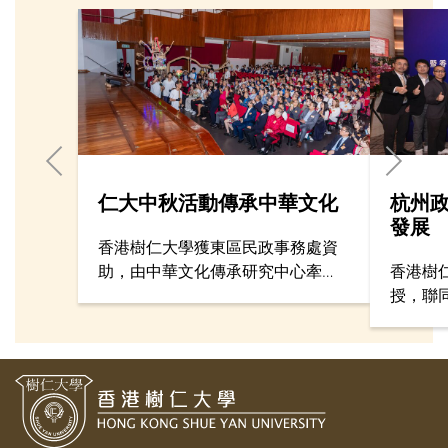
仁大中秋活動傳承中華文化
杭州
發展
香港樹仁大學獲東區民政事務處資
助，由中華文化傳承研究中心牽
香港樹
頭，在校園舉行中秋社區共融慶祝
授，聯
活動，超過600人參與，藉此傳承中
杭州市
華節日文化、促進大學與社區共
會，交
融。多位文化界代表、數百名中小
學師生、長者到場。仁大管理層包
括首席副校長孫天倫教授、行政副
校長周德生博士，多個學系與行政