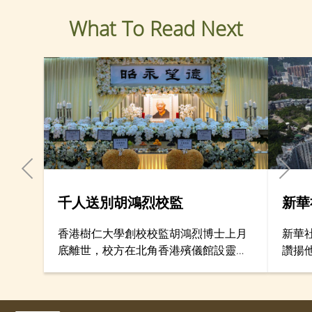
What To Read Next
千人送別胡鴻烈校監
新華
香港樹仁大學創校校監胡鴻烈博士上月
新華
底離世，校方在北角香港殯儀館設靈，
讚揚
多位政商界人士前來致哀，送別這位教
師，
育界巨人。