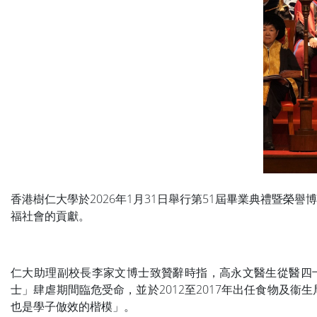
香港樹仁大學於2026年1月31日舉行第51屆畢業典禮暨
福社會的貢獻。
仁大助理副校長李家文博士致贊辭時指，高永文醫生從醫四十
士」肆虐期間臨危受命，並於2012至2017年出任食物及
也是學子倣效的楷模」。