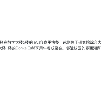
在教学大楼5楼的 eCafé食用快餐，或到位于研究院综合大
康大楼1楼的Donka Café享用午餐或聚会。邻近校园的赛西湖商