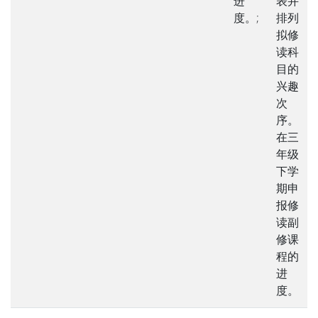
进
表并
度。;
排列
拟修
读科
目的
兴趣
次
序。
在三
年级
下学
期申
报修
读副
修课
程的
进
度。