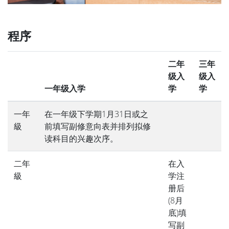
程序
二年
三年
级入
级入
一年级入学
学
学
一年
在一年级下学期1月31日或之
級
前填写副修意向表并排列拟修
读科目的兴趣次序。
二年
在入
級
学注
册后
(8月
底)填
写副