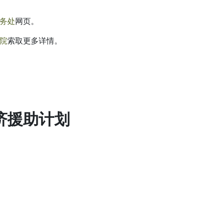
处​​
网页。
院
索取更多详情。
济援助计划