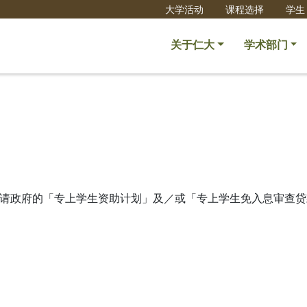
大学活动
课程选择
学生
关于仁大
学术部门
请政府的「专上学生资助计划」及／或「专上学生免入息审查贷