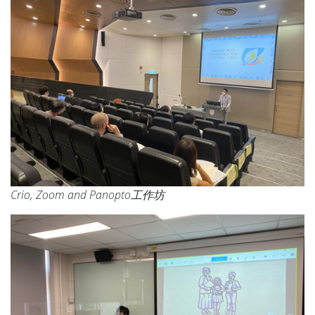
Crio, Zoom and Panopto工作坊