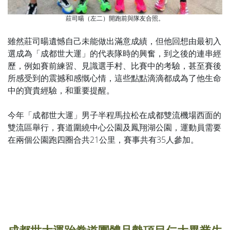
莊司暘（左二）開跑前與隊友合照。
雖然莊司暘遺憾自己未能做出滿意成績，但他回想由最初入
選成為「成都世大運」的代表隊時的興奮，到之後的連串經
歷，例如賽前練習、見識選手村、比賽中的考驗，甚至賽後
所感受到的震撼和感慨心情，這些點點滴滴都成為了他生命
中的寶貴經驗，和重要提醒。
今年「成都世大運」男子半程馬拉松在成都雙流機場西面的
雙流區舉行，賽道圍繞中心公園及鳳翔湖公園，運動員需要
在兩個公園跑四圈合共21公里，賽事共有35人參加。