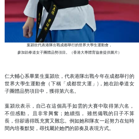
葉潁欣代表港隊出戰成都舉行的世界大學生運動會，
參加跆拳道女子團體品勢項目。（香港大專體育協會提供圖片）
仁大輔心系畢業生葉潁欣，代表港隊出戰今年在成都舉行的
世界大學生運動會（下稱「成都世大運」)，她在跆拳道女
子團體品勢項目中，獲得第六名。
葉潁欣表示，自己在這個高手如雲的大賽中取得第六名，
不但感動， 且非常興奮；她續指， 雖然備戰的日子不算
長，但卻過得既充實又難忘。例如她和隊友一起努力在短時
間內培養默契，尋找屬於她們的節奏及表現方式。