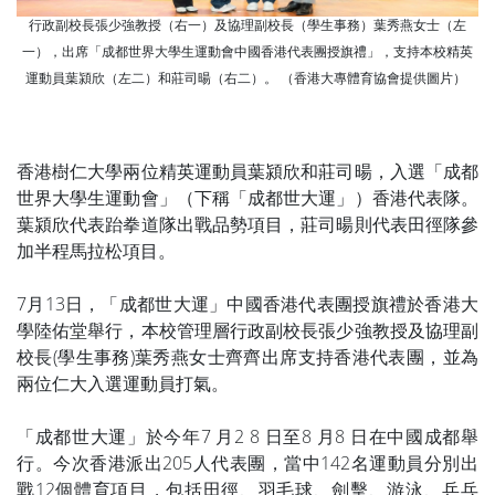
行政副校長張少強教授（右一）及協理副校長（學生事務）葉秀燕女士（左
一），出席「成都世界大學生運動會中國香港代表團授旗禮」，支持本校精英
運動員葉潁欣（左二）和莊司暘（右二）。 （香港大專體育協會提供圖片）
香港樹仁大學兩位精英運動員葉潁欣和莊司暘，入選「成都
世界大學生運動會」（下稱「成都世大運」）香港代表隊。
葉潁欣代表跆拳道隊出戰品勢項目，莊司暘則代表田徑隊參
加半程馬拉松項目。
7月13日，「成都世大運」中國香港代表團授旗禮於香港大
學陸佑堂舉行，本校管理層行政副校長張少強教授及協理副
校長(學生事務)葉秀燕女士齊齊出席支持香港代表團，並為
兩位仁大入選運動員打氣。
「成都世大運」於今年7 月2 8 日至8 月8 日在中國成都舉
行。今次香港派出205人代表團，當中142名運動員分別出
戰12個體育項目，包括田徑、羽毛球、劍擊、游泳、乒乓