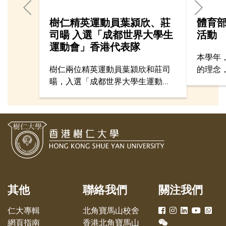
樹仁精英運動員葉潁欣、莊
體育
司暘 入選「成都世界大學生
活動
運動會」香港代表隊
本學年
樹仁兩位精英運動員葉潁欣和莊司
的理念
暘，入選「成都世界大學生運動
活動及
會」香港代表隊。這是相隔8屆後，
的樂趣
再有樹仁學生能夠代表香港參加這
各隊訓
項被譽為「小奧運」的世界體壇盛
專賽事
事，《樹仁簡訊》訪問了他們的備
戰情況及入選香港代表隊的感受。
其他
聯絡我們
關注我們
仁大專輯
北角寶馬山校舍
網頁指南
香港北角寶馬山