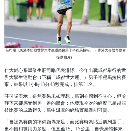
莊司暘代表港隊出戰世界大學生運動會男子半程馬拉松。（ 香港大專體育協會
提供圖片）
仁大輔心系畢業生莊司暘代表港隊，今年出戰成都舉行的世
界大學生運動會（下稱「成都世大運」）男子半程馬拉松賽
事，結果以1小時13分43秒完成，排第31名。
莊司暘表示，雖然賽果未如理想，當刻亦感到不甘心，但冷
靜下來卻感受到另一番的體會；他發現今次的經歷已超越競
技比賽的成敗得失，當中汲取的經驗實屬難能可貴。
「自認為賽前的準備頗為充足，而比賽時為貼近前列選手，
更不惜稍微用力多點，但直至15、16公里，自覺身體越來