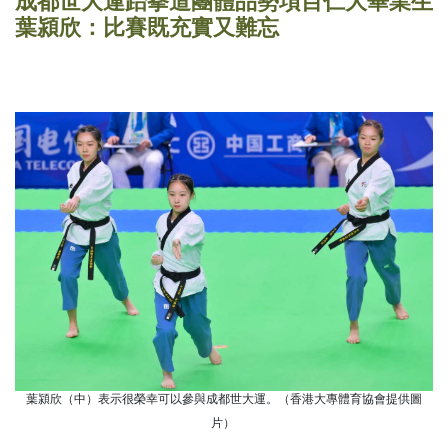
成都世大運跆拳道團體品勢項目仁大畢業生
葉潁欣：比賽既充實又難忘
葉潁欣（中）表示很榮幸可以參與成都世大運。（香港大專體育協會提供圖
片）