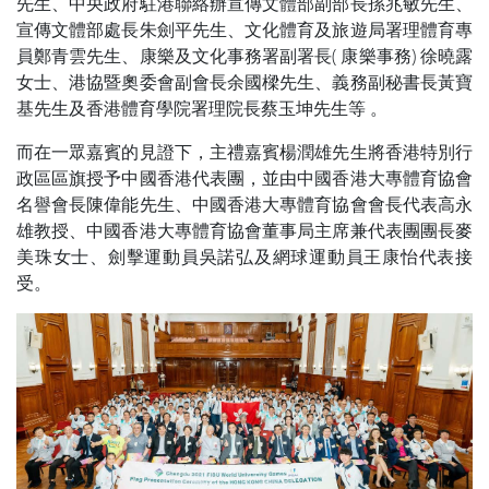
先生、中央政府駐港聯絡辦宣傳文體部副部長孫兆敏先生、
宣傳文體部處長朱劍平先生、文化體育及旅遊局署理體育專
員鄭青雲先生、康樂及文化事務署副署長( 康樂事務) 徐曉露
女士、港協暨奧委會副會長余國樑先生、義務副秘書長黃寶
基先生及香港體育學院署理院長蔡玉坤先生等 。
而在一眾嘉賓的見證下，主禮嘉賓楊潤雄先生將香港特別行
政區區旗授予中國香港代表團，並由中國香港大專體育協會
名譽會長陳偉能先生、中國香港大專體育協會會長代表高永
雄教授、中國香港大專體育協會董事局主席兼代表團團長麥
美珠女士、劍擊運動員吳諾弘及網球運動員王康怡代表接
受。