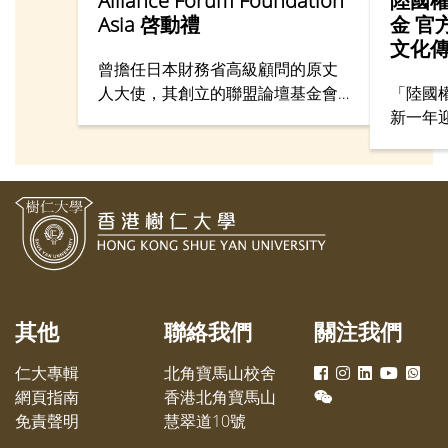
Alliance Forum Foundation
陸國
Asia 啓動禮
金 官
文化
曾擔任日本財務省高級顧問的原丈
人大使，其創立的聯盟論壇基金會
「陸國
（Alliance Forum Foundation）在
新一年
香港設立新據點 Alliance Forum
院綜合
Foundation Asia，協助推動亞洲經
舉行「
濟與社會發展，並由香港樹仁大學
金官方
校董、愛訊集團執行主席陸國權先
場面盛
生出任主席。
港樹仁
主席陸
孫天倫
授、行
其他
聯絡我們
關注我們
學術副
耀峰博
仁大專輯
北角寶馬山校舍
譽教授
網頁指南
香港北角寶馬山
的高層
免責聲明
慧翠道10號