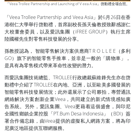
「Veea Trollee Partnership and Launching of V eea A sia」啓動禮全場合照。
「Veea Trollee Partnership and Veea Asia」於6月26日在香
港樹仁大學舉行啓動禮，首席副校長孫天倫教授致辭感謝仁
大校董會委員，以及愛訊集團（iFREE GROUP）執行主席
陸國權先生對零售科技發展的分享。
孫教授認為， 智能零售解決方案供應商T R O L L E E（多利
GO）旗下的智能零售手推車，並非是一般的「購物車」，
是具有為零售模式帶來革命性改變的潛力。
而愛訊集團技術總監、TROLLEE行政總裁蘇維鋒先生亦在啓
動禮中介紹了TROLLEE在內地、亞洲，以至歐美多國發展的
智能零售科技發展情況；此外還展示了公司夥拍，專營通訊
網絡解決方案創新企業Veea，共同建立的新式情境感知廣
告系統。另外，愛訊集團、Veea更藉着這個盛會，與印尼
全國性鄉鎮企業控股「PT.Bum Desa Indonesia」（BDI）簽
署合作備忘錄，由Veea提供的虛擬私人網路方案，將為印
尼廣泛地區提供互聯網服務。