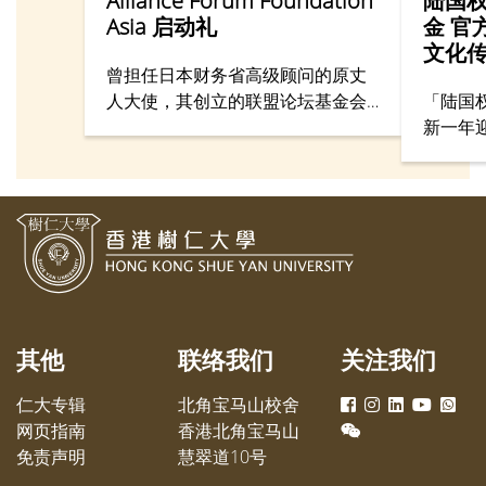
Alliance Forum Foundation
陆国
Asia 启动礼
金 官
文化
曾担任日本财务省高级顾问的原丈
人大使，其创立的联盟论坛基金会
「陆国
（Alliance Forum Foundation）在
新一年
香港设立新据点Alliance Forum
院综合
Foundation Asia，协助推动亚洲经
举行「
济与社会发展，并由香港树仁大学
金官方
校董、爱讯集团执行主席陆国权先
场面盛
生出任主席。
港树仁
主席陆
孙天伦
授、行
其他
联络我们
关注我们
学术副
耀峰博
仁大专辑
北角宝马山校舍
誉教授
网页指南
香港北角宝马山
的高层
免责声明
慧翠道10号