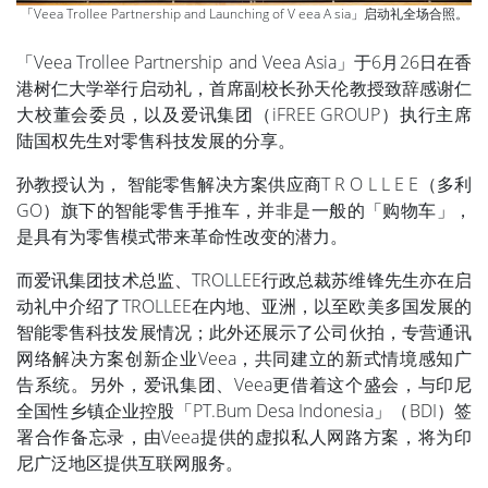
「Veea Trollee Partnership and Launching of V eea A sia」启动礼全场合照。
「Veea Trollee Partnership and Veea Asia」于6月26日在香
港树仁大学举行启动礼，首席副校长孙天伦教授致辞感谢仁
大校董会委员，以及爱讯集团（iFREE GROUP）执行主席
陆国权先生对零售科技发展的分享。
孙教授认为， 智能零售解决方案供应商T R O L L E E（多利
GO）旗下的智能零售手推车，并非是一般的「购物车」，
是具有为零售模式带来革命性改变的潜力。
而爱讯集团技术总监、TROLLEE行政总裁苏维锋先生亦在启
动礼中介绍了TROLLEE在内地、亚洲，以至欧美多国发展的
智能零售科技发展情况；此外还展示了公司伙拍，专营通讯
网络解决方案创新企业Veea，共同建立的新式情境感知广
告系统。另外，爱讯集团、Veea更借着这个盛会，与印尼
全国性乡镇企业控股「PT.Bum Desa Indonesia」（BDI）签
署合作备忘录，由Veea提供的虚拟私人网路方案，将为印
尼广泛地区提供互联网服务。