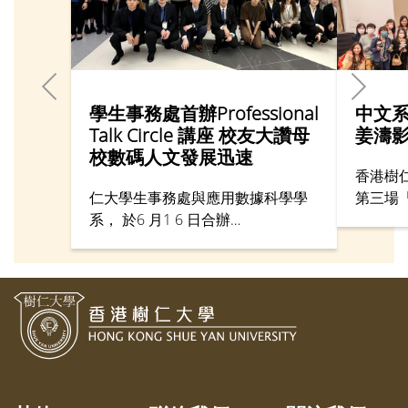
學生事務處首辦Professional
中文
Talk Circle 講座 校友大讚母
姜濤
校數碼人文發展迅速
香港樹
仁大學生事務處與應用數據科學學
第三場
系， 於6 月1 6 日合辦
政副校
「Professional Talk Circle 2023
《未曾
」，邀請樹仁校友參觀應用數據科
寫》為
學學系的校內設施，以及出席以
像歌手
「人工智能的未來」(The F uture of
的流行
AI)為題的講座。
何以其
處境。