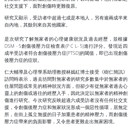
社交支援下，面對創傷時更難復原。
研究又顯示，受訪者中超過七成是本地人，另有逾兩成半來
自內地，其餘則來自其他國家。
是次研究了解無家者的心理健康狀況及過去經歷，並根據
DSM - 5創傷後壓力症檢查表(P C L- 5)進行評分。發現近四
成半受訪者符合創傷後壓力症(PTSD)的閾值，即已出現創傷
後壓力症的症狀。
仁大輔導及心理學系助理教授林嫣紅博士接受《樹仁簡訊》
訪問時表示，過去坊間對無家者的研究多數集中於無家者的
住屋問題或常見的精神狀況方面，但卻少有從無家者過去心
靈上的創傷或過往的經歷入手，因此決定以無家者的精神創
傷進行研究。今次研究反映超過六成受訪者沒有任何社交支
援，令創傷後壓力症和無家狀況形成一個惡性循環，居無定
所，在街上孤立無援的日子加重患者的精神壓力，而創傷後
壓力症帶來的負面影響，又令患者更難走出無家困境。