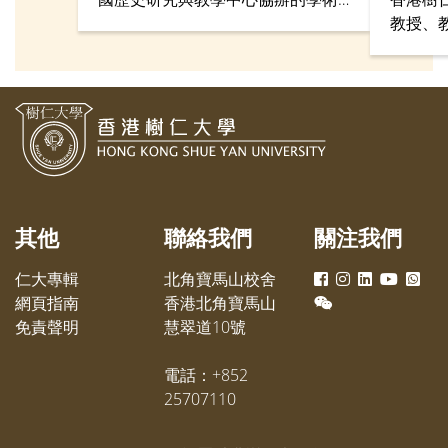
講座於2月15日在仁大舉行，吸引來
教授、
自35所中學、大學，以及學界與文
天潤博
化團體逾百名師生參加。
享香港
其他
聯絡我們
關注我們
仁大專輯
北角寶馬山校舍
網頁指南
香港北角寶馬山
免責聲明
慧翠道10號
電話：+852
25707110