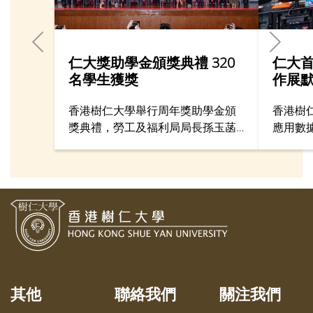
仁大獎助學金頒獎典禮 320
仁大首
名學生獲獎
作展
香港樹仁大學舉行周年獎助學金頒
香港樹
獎典禮，勞工及福利局局長孫玉菡
應用數
太平紳士擔任主禮嘉賓，仁大管理
驗室舉
層及各獎助學金捐贈機構代表亦有
戰英豪V
出席。今年合共320名學生獲頒獎助
電競愛
學金，包括274人獲獎學金、76人
系隊伍
獲服務獎學金，以及30人獲助學
賽及總
金，總金額達324萬元。
生黃耀
融學系
組成的
隊默契
其他
聯絡我們
關注我們