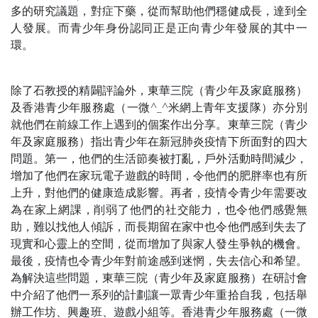
多的研究議題，對症下藥，從而幫助他們穩健成長，達到全
人發展。而青少年身份認同正是正向青少年發展的其中一
環。
除了石教授的精闢評論外，東華三院（青少年及家庭服務）
及香港青少年服務處（一微^_^米網上青年支援隊）亦分別
就他們在前線工作上遇到的個案作出分享。東華三院（青少
年及家庭服務）指出青少年在新冠肺炎疫情下所面對的四大
問題。第一，他們的生活節奏被打亂，戶外活動時間減少，
增加了他們在家玩電子遊戲的時間，令他們的肥胖率也有所
上升，對他們的健康造成影響。再者，疫情令青少年需要改
為在家上網課，削弱了他們的社交能力，也令他們感覺無
助，難以找他人傾訴，而長期留在家中也令他們感到失去了
現實和心靈上的空間，從而增加了與家人發生爭執的機會。
最後，疫情也令青少年對前途感到迷惘，失去信心和希望。
為解決這些問題，東華三院（青少年及家庭服務）在研討會
中介紹了他們一系列的計劃讓一眾青少年重拾自我，包括舉
辦工作坊、興趣班、遊戲小組等。香港青少年服務處（一微