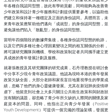
年各種自我認同型態，故此有學術貢獻，同時能夠為改善青
少年政策和設計青少年服務和計劃提供重要參考，以協助他
們建立和保持著一種穩定及正面的身份認同。具體而言，未
來青年政策應幫助他們邁向「成就型」的身份認同型態，並
避免讓他們陷入「散亂型」的身份認同型態。
當明年四個階段的數據齊集後，各種身份認同型態的軌跡，
以及它們與多種社會心理因素變項之間的相互關係的分析，
將可讓研究團隊與機構、學校和政策制定者共同攜手建立更
具成效的青年發展計劃及服務。
就著張教授及其研究團隊的研究成果，石丹理教授在研討會
中分享不少現今青年政策議題。他認為現時本港的青年發展
政策欠缺全面，大部分老師和家長盲目地重視學生的學業成
績，忽略了他們的身心靈健康發展。尤其在新冠肺炎疫情肆
虐下，他留意到社會上大多只關注公共衛生政策和與財政狀
況有關的議題，卻忽略了青少年所欠缺的人際間的關懷及家
庭資本的問題。同時，他指出正向青少年發展（Positive
Youth Development）可提供一個完備的理論架構，發掘更