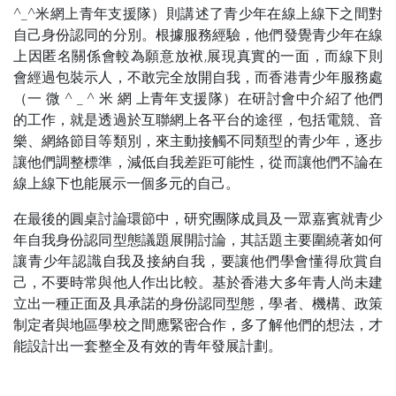
^_^米網上青年支援隊）則講述了青少年在線上線下之間對
自己身份認同的分別。根據服務經驗，他們發覺青少年在線
上因匿名關係會較為願意放袱,展現真實的一面，而線下則
會經過包裝示人，不敢完全放開自我，而香港青少年服務處
（一 微 ^ _ ^ 米 網 上青年支援隊）在研討會中介紹了他們
的工作，就是透過於互聯網上各平台的途徑，包括電競、音
樂、網絡節目等類別，來主動接觸不同類型的青少年，逐步
讓他們調整標準，減低自我差距可能性，從而讓他們不論在
線上線下也能展示一個多元的自己。
在最後的圓桌討論環節中，研究團隊成員及一眾嘉賓就青少
年自我身份認同型態議題展開討論，其話題主要圍繞著如何
讓青少年認識自我及接納自我，要讓他們學會懂得欣賞自
己，不要時常與他人作出比較。基於香港大多年青人尚未建
立出一種正面及具承諾的身份認同型態，學者、機構、政策
制定者與地區學校之間應緊密合作，多了解他們的想法，才
能設計出一套整全及有效的青年發展計劃。