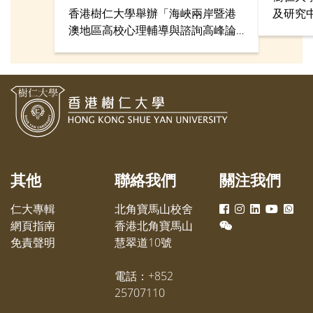
香港樹仁大學舉辦「海峽兩岸暨港
及研究
澳地區高校心理輔導與諮詢高峰論
南大學
壇」，邀請逾300名來自內地、香
承與開
港、澳門和台灣的當代心理輔導學
會」，
專業人士，首次以線上和線下方式
年。
同步交流學術心得、分享實戰經
驗。
其他
聯絡我們
關注我們
仁大專輯
北角寶馬山校舍
網頁指南
香港北角寶馬山
免責聲明
慧翠道10號
電話：+852
25707110