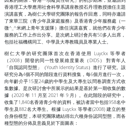
香港理工大學應用社會科學系講座教授石丹理教授擔任主題
演講嘉賓，為樹仁大學研究團隊的報告作回應，同時亦邀請
了東華三院（青少年及家庭服務）及香港青少年服務處（一
微^_^米網上青年支援隊）擔任演講嘉賓，就他們在青少年
服務的工作上作出分享。是次網上研討會共有50多人出席，
包括社福機構同工、中學及大專教職員及專業人士。
樹仁大學的研究團隊首次在香港使用 Luyckx 等學者
（2008）開發的同一性發展維度量表（DIDS） 對青年人
「自我認同型態」（Youth Identity Status）進行了研究。該
研究分為4個不同的階段進行資料搜集，每6個月進行一次，
向年齡介乎15至24歲的中學生及大專生以問卷調查方式收
集數據。是次研討會中所展示的結果是基於第一期收集的數
據（2020 年 11 月至 2021 年 9 月）。在此階段的研究中，
收集了1,840名香港青少年的資料，被訪者當中包括958名中
學生及882名大專生。根據 Luyckx 等學者(2008) 建立的整
合身份模型，本研究團隊總結得出六種身份認同型態，而各
種型態的分佈及意義見於下面圖表：