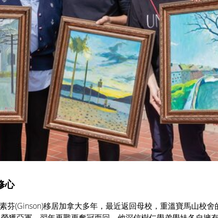
修心
與梁素芬(Ginson)移居加拿大多年，最近返回母校，重溫寶馬山校舍
已榮獲亞軍，翌年再戰更奪冠而回。他深信樹仁學弟學妹各自擁