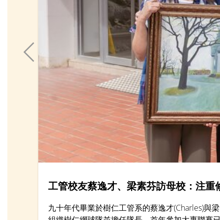
工管校友蔡逸才、梁素芬訪母校：注重
九十年代畢業於樹仁工管系的蔡逸才(Charles)
組織樹仁網球隊並擔任隊長，首年參加大專聯賽