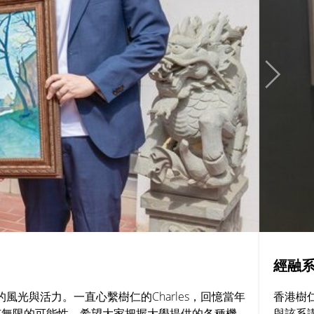
經融系
的風光與活力。一直心繫樹仁的Charles，回憶當年
香港樹
有無限的可能性，希望大家把握大學提供的各種機
與該系講