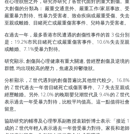
在心理狀態之外，研究亦研究了各世代面對的重大創傷。重
大創傷的分類為： 嚴重交通意外、嚴重工作/家居事故、受
嚴重暴力對待、性暴力受害者、致命疾病或嚴重受傷、失去
至親或離婚、目睹死亡或嚴重傷害事件、兒時暴力受害者。
在過去一年，最多香港市民遭遇的創傷性事件的首 3 位分別
是：19.2%市民目睹死亡或嚴重傷害事件、10.6%失去至親
或離婚、7.1%受暴力對待。
研究顯示, 創傷與心理健康有重大關連, 曾經歷創傷及逆境的
群體, 均出現較高的壓力，焦慮及抑鬱徵狀。
分析顯示，Z 世代遇到的創傷普遍比其他世代較少。16.8%
的 Z 世代過去一年曾目睹死亡或傷害事件、7.7 失去至親或
經歷離婚。另外, 12.0% 的晚期嬰兒潮世代及 9.4%的 Z 世代
表示過去一年受暴力對待，比較平均值高。這一點值得社會
留意。
協助研究的輔導及心理學系副教授袁穎忻博士表示:「接近 1
成的 Z 世代年輕人表示過去一年曾受暴力對待。家長和老師