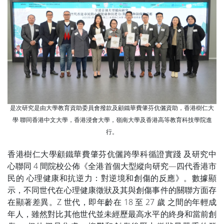
是次研究是由大學教育資助委員會撥款及顧鐵華費肇芬伉儷資助，香港樹仁大
學 聯同香港中文大學，香港浸會大學，嶺南大學及香港高等教育科技學院進
行。
香港樹仁大學顧鐵華費肇芬伉儷跨學科循證實踐 及研究中
心聯同 4 間院校公佈《全港首個大型縱向研究—四代香港市
民的 心理健康和抗逆力：對逆境和創傷的反應》。數據顯
示，不同世代在心理健康徵狀及其與創傷事件的關聯方面存
在顯著差異。Z 世代，即年齡在 18 至 27 歲 之間的年輕成
年人，雖然對比其他世代並未經歷最高水平的終身和當前創