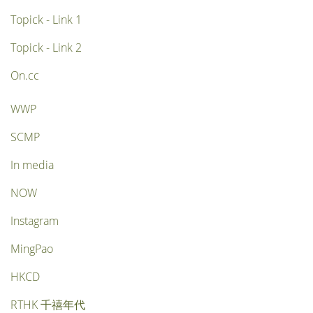
Topick - Link 1
Topick - Link 2
On.cc
WWP
SCMP
In media
NOW
Instagram
MingPao
HKCD
RTHK 千禧年代