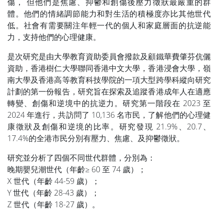
傷， 但他們是焦慮、抑鬱和創傷後壓力徵狀最嚴重的群
體。他們的情緒調節能力和對生活的積極度亦比其他世代
低。社會有需要關注年輕一代的個人和家庭層面的抗逆能
力，支持他們的心理健康。
是次研究是由大學教育資助委員會撥款及顧鐵華費肇芬伉儷
資助，香港樹仁大學聯同香港中文大學，香港浸會大學，嶺
南大學及香港高等教育科技學院的一項大型跨學科縱向研究
計劃的第一份報告，研究旨在探索及追蹤香港成年人在適應
轉變、創傷和逆境中的抗逆力。研究第一階段在 2023 至
2024 年進行，共訪問了 10,136 名市民，了解他們的心理健
康徵狀及創傷和逆境的比率。研究發現 21.9%、20.7、
17.4%的全港市民分別有壓力、焦慮、及抑鬱徵狀。
研究並分析了四個不同世代群體，分別為：
晚期嬰兒潮世代（年齡≥ 60 至 74 歲）；
X 世代（年齡 44-59 歲）；
Y 世代（年齡 28-43 歲）；
Z 世代（年齡 18-27 歲）。