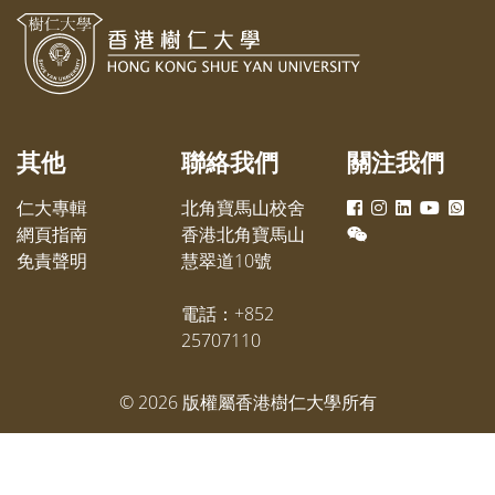
的支持，輔心系安排副教授符瑋博
物與科
士與學生組隊獻唱四首歌曲，將氣
描技術
氛推至高峰。仁大管理層亦有出席
晚宴，包括首席副校長孫天倫教
授、副校長（研究院）鄧素琴教
授、行政副校長周德生博士及協理
其他
聯絡我們
關注我們
學術副校長（大學研究）李允安博
士。
仁大專輯
北角寶馬山校舍
網頁指南
香港北角寶馬山
免責聲明
慧翠道10號
電話：+852
25707110
©
2026
版權屬香港樹仁大學所有