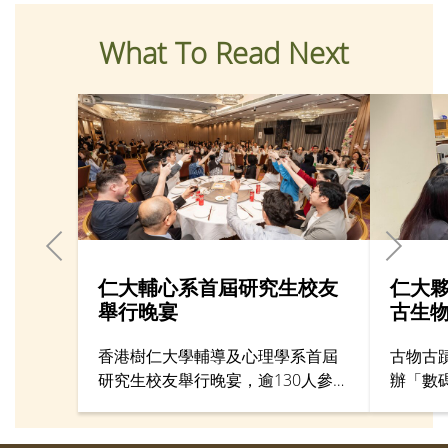
What To Read Next
仁大輔心系首屆研究生校友
仁大
舉行晚宴
古生
香港樹仁大學輔導及心理學系首屆
古物古
研究生校友舉行晚宴，逾130人參
辦「數
加。校友們與昔日恩師重聚，緬懷
體驗」
在樹仁讀書的歲月。為感謝校友們
於古生