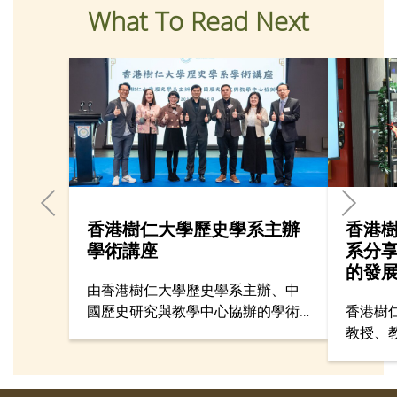
What To Read Next
香港樹仁大學歷史學系主辦
香港
學術講座
系分
的發
由香港樹仁大學歷史學系主辦、中
國歷史研究與教學中心協辦的學術
香港樹
講座於2月15日在仁大舉行，吸引來
教授、
自35所中學、大學，以及學界與文
天潤博
化團體逾百名師生參加。
享香港