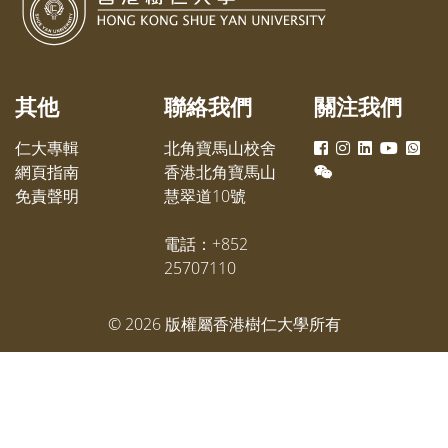
聯賽已榮獲亞軍，翌年再戰更奪冠
式「Isl
而回。他深信樹仁學弟學妹各自擁
家輕鬆
有無限的可能性，希望大家把握大
室及酒
學提供的各種機會，為自己的未來
入本地
其他
聯絡我們
關注我們
奮鬥，期望有更多樹仁人為母校增
光。
仁大專輯
北角寶馬山校舍
網頁指南
香港北角寶馬山
免責聲明
慧翠道10號
電話：+852
25707110
©
2026
版權屬香港樹仁大學所有