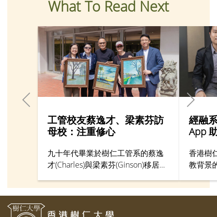
What To Read Next
工管校友蔡逸才、梁素芬訪
經融
母校：注重修心
App
九十年代畢業於樹仁工管系的蔡逸
香港樹
才(Charles)與梁素芬(Ginson)移居加
教背景
拿大多年，最近返回母校，重溫寶
其中之
馬山校舍的風光與活力。一直心繫
任李天
樹仁的Charles，回憶當年組織樹仁
生難以
網球隊並擔任隊長，首年參加大專
師錢慶