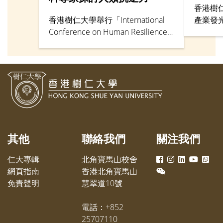
香港樹
香港樹仁大學舉行「International
產業發
Conference on Human Resilience:
任講師
Navigating Life Changes &
《COU
Challenges」國際學術會議，從學
映像製作
術研究及跨學科角度探討人類抗逆
仁校園
力、人生轉變及挑戰。
擬法庭
其他
聯絡我們
關注我們
仁大專輯
北角寶馬山校舍
網頁指南
香港北角寶馬山
免責聲明
慧翠道10號
電話：+852
25707110