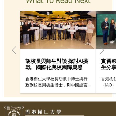
What To Read Next
胡校長與師生對談 探討AI挑
實習夥
戰、國際化與校園歸屬感
生分
香港樹仁大學校長胡懷中博士與行
香港樹
政副校長周德生博士，與中國語言
（IAO
文學系、輔導及心理學系、工商管
夥伴機
理學系及社會學系的師生代表茶
社會工
聚，共同關心並探討仁大的發展方
習夥伴
向，例如教與學在人工智能（AI）
發展、