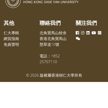
盛行下所面對的挑戰、大學國際化
多名獲
發展，以及提升學生歸屬感與身份
生及畢
認同的方法。
果，以
其他
聯絡我們
關注我們
仁大專輯
北角寶馬山校舍
網頁指南
香港北角寶馬山
免責聲明
慧翠道10號
電話：+852
25707110
©
2026
版權屬香港樹仁大學所有