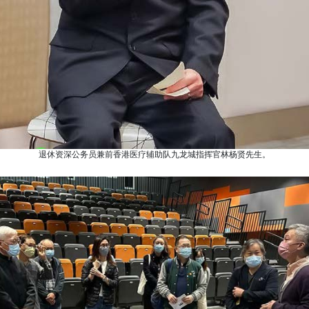
退休资深公务员兼前香港医疗辅助队九龙城指挥官林杨贤先生。