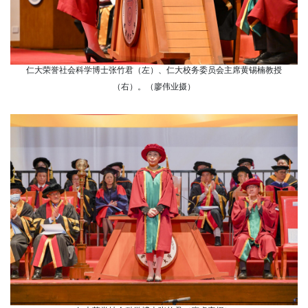
仁大荣誉社会科学博士张竹君（左）、仁大校务委员会主席黄锡楠教授
（右）。（廖伟业摄）