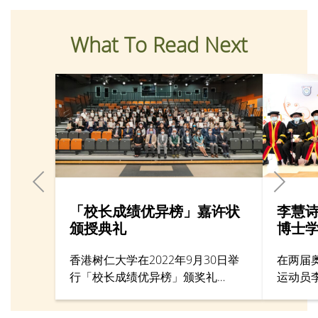
What To Read Next
「校长成绩优异榜」嘉许状
李慧
颁授典礼
博士
香港树仁大学在2022年9月30日举
在两届
行「校长成绩优异榜」颁奖礼
运动员
（President’s List Ceremony），表
业家胡
扬在2021/2022学年考获平均积点
第47