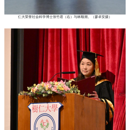
仁大荣誉社会科学博士张竹君（右）与林顺潮。（廖卓安摄）