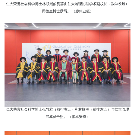
仁大荣誉社会科学博士林顺潮的赞辞由仁大署理协理学术副校长（教学发展）
周德生博士撰写。 （廖伟业摄）
仁大荣誉社会科学博士张竹君（前排右五）和林顺潮（前排左五）与仁大管理
层成员合照。 （廖卓安摄）