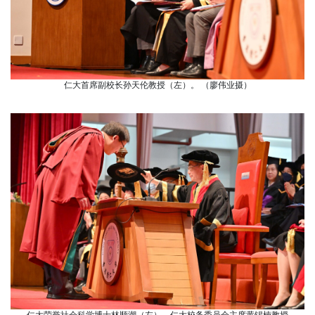
仁大首席副校长孙天伦教授（左）。 （廖伟业摄）
仁大荣誉社会科学博士林顺潮（左）、仁大校务委员会主席黄锡楠教授