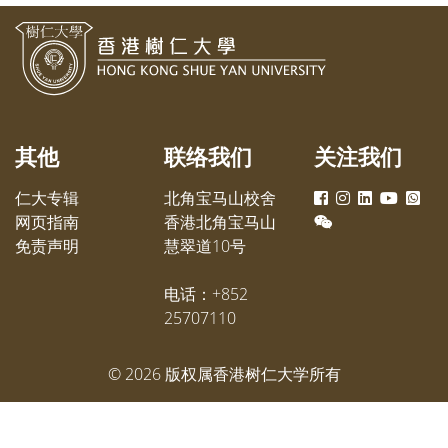
3.5或以上的一至三年级学生，今届
社会科
共有108名学生获得嘉许。
学博士
其他
联络我们
关注我们
仁大专辑
北角宝马山校舍
网页指南
香港北角宝马山
免责声明
慧翠道10号
电话：+852
25707110
©
2026
版权属香港树仁大学所有