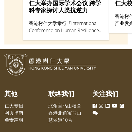
仁大举办国际学术会议 跨学
仁大
科专家探讨人类抗逆力
香港树
香港树仁大学举行「International
产业发
Conference on Human Resilience:
任讲师
Navigating Life Changes &
《COU
Challenges」国际学术会议，从学
映像制作
术研究及跨学科角度探讨人类抗逆
仁校园
力、人生转变及挑战。
拟法庭
其他
联络我们
关注我们
仁大专辑
北角宝马山校舍
网页指南
香港北角宝马山
免责声明
慧翠道10号