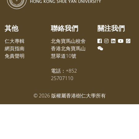
而回。他深信樹仁學弟學妹各自擁
家輕鬆
有無限的可能性，希望大家把握大
室及酒
學提供的各種機會，為自己的未來
入本地
其他
聯絡我們
關注我們
奮鬥，期望有更多樹仁人為母校增
光。
仁大專輯
北角寶馬山校舍
網頁指南
香港北角寶馬山
免責聲明
慧翠道10號
電話：+852
25707110
©
2026
版權屬香港樹仁大學所有