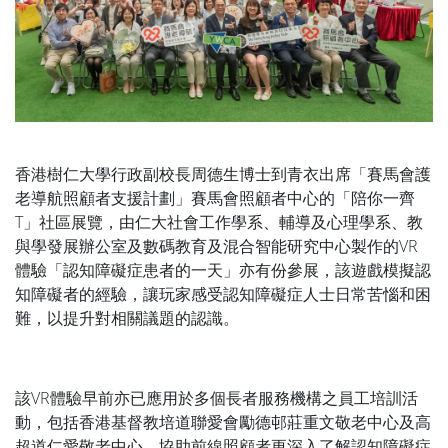
香港樹仁大學行政副校長周德生博士到青衣出席「賽馬會護
老導航照顧者支援計劃」賽馬會照顧者中心的「陪你一齊
T」社區展覽，由仁大社會工作學系、輔導及心理學系、教
與學發展辦公室及數碼教育及混合智能研究中心製作的VR
體驗「認知障礙症患者的一天」亦有份參展，該遊戲模擬認
知障礙者的經驗，讓玩家感受認知障礙症人士日常苦惱和困
難，以提升對相關議題的認識。
該VR體驗早前亦已應用於多個長者服務機構之員工培訓活
動，包括香港基督教培道聯愛會勵德邨莊重文敬老中心及高
超道仁愛敬老中心，協助前線照顧者更深入了解認知障礙症