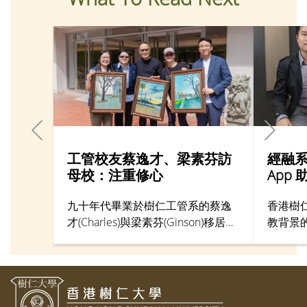
工管校友蔡逸才、梁素芬訪
經融
母校：注重修心
App
九十年代畢業於樹仁工管系的蔡逸
香港樹
才(Charles)與梁素芬(Ginson)移居加
教背景
拿大多年，最近返回母校，重溫寶
其中之
馬山校舍的風光與活力。一直心繫
任李天
樹仁的Charles，回憶當年組織樹仁
生難以
網球隊並擔任隊長，首年參加大專
師錢慶
聯賽已榮獲亞軍，翌年再戰更奪冠
式「Isl