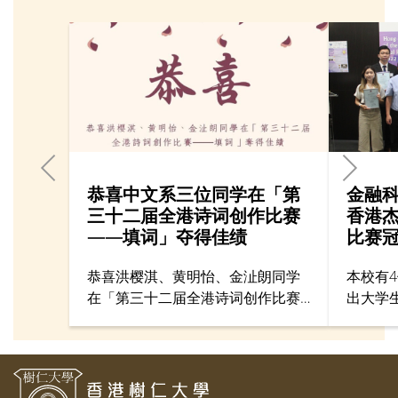
恭喜中文系三位同学在「第
金融科
三十二届全港诗词创作比赛
香港
——填词」夺得佳绩
比赛
恭喜洪樱淇、黄明怡、金沚朗同学
本校有
在「第三十二届全港诗词创作比赛
出大学
──填词」夺得佳绩（分别为亚军、
澳地区
季军、优异奖）！希望同学们可以
逐，最
再接再厉，再创佳绩！
成员获