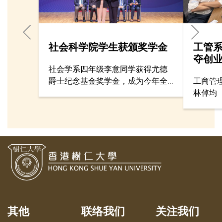
社会科学院学生获颁奖学金
工管
夺创
社会学系四年级李意同学获得尤德
爵士纪念基金奖学金，成为今年全
工商管
港六名得奖者之一。尤德爵士纪念
林倬均（
基金第36届奖学金颁奖典礼已于3月
业Alpha
19日假香港大会堂音乐厅圆满举
业计划
行。
金。
其他
联络我们
关注我们