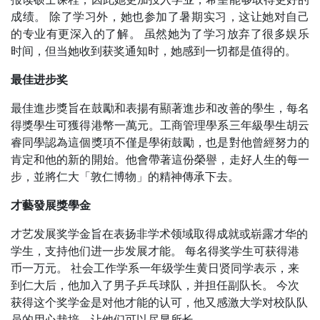
成绩。 除了学习外，她也参加了暑期实习，这让她对自己
的专业有更深入的了解。 虽然她为了学习放弃了很多娱乐
时间，但当她收到获奖通知时，她感到一切都是值得的。
最佳进步奖
最佳進步獎旨在鼓勵和表揚有顯著進步和改善的學生，每名
得獎學生可獲得港幣一萬元。工商管理學系三年級學生胡云
睿同學認為這個獎項不僅是學術鼓勵，也是對他曾經努力的
肯定和他的新的開始。他會帶著這份榮譽，走好人生的每一
步，並將仁大「敦仁博物」的精神傳承下去。
才藝發展獎學金
才艺发展奖学金旨在表扬非学术领域取得成就或崭露才华的
学生，支持他们进一步发展才能。 每名得奖学生可获得港
币一万元。 社会工作学系一年级学生黄日贤同学表示，来
到仁大后，他加入了男子乒乓球队，并担任副队长。 今次
获得这个奖学金是对他才能的认可，他又感激大学对校队队
员的用心栽培，让他们可以尽显所长。