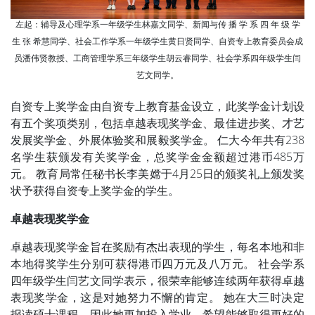
左起：辅导及心理学系一年级学生林嘉文同学、新闻与传 播 学 系 四 年 级 学
生 张 希慧同学、社会工作学系一年级学生黄日贤同学、自资专上教育委员会成
员潘伟贤教授、工商管理学系三年级学生胡云睿同学、社会学系四年级学生闫
艺文同学。
自资专上奖学金由自资专上教育基金设立，此奖学金计划设
有五个奖项类别，包括卓越表现奖学金、最佳进步奖、才艺
发展奖学金、外展体验奖和展毅奖学金。 仁大今年共有238
名学生获颁发有关奖学金，总奖学金金额超过港币485万
元。 教育局常任秘书长李美嫦于4月25日的颁奖礼上颁发奖
状予获得自资专上奖学金的学生。
卓越表现奖学金
卓越表现奖学金旨在奖励有杰出表现的学生，每名本地和非
本地得奖学生分别可获得港币四万元及八万元。 社会学系
四年级学生闫艺文同学表示，很荣幸能够连续两年获得卓越
表现奖学金，这是对她努力不懈的肯定。 她在大三时决定
报读硕士课程，因此她更加投入学业，希望能够取得更好的