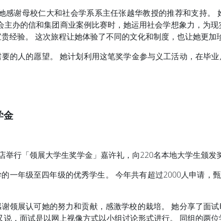
她感谢母校仁大和社会学系系主任张越华教授的推荐和支持。
商会主办的信和集团商业案例比赛时，她运用社会学想象力，为
宝贵经验。 这次旅程让她体验了不同的文化和制度，也让她更加
要的人的愿望。 她计划利用这笔奖学金参与义工活动，在毕
学金
酒店举行「领展大学生奖学金」嘉许礼，向220名本地大学生颁发
一年级至四年级的优秀学生。 今年共有超过2000人申请，甄
谢领展认可她的努力和贡献，感激学校的栽培。 她分享了面
又说，面试是以网上视像方式以小组讨论形式进行。 同组的两