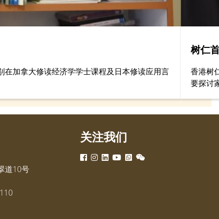
树仁
分别在加拿大修读经济学学士课程及日本修读应用言
香港树仁
要探讨
关注我们
道10号
110