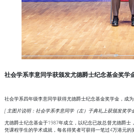
社会学系李意同学获颁发尤德爵士纪念基金奖学
社会学系四年级李意同学获得尤德爵士纪念基金奖学金，成为今
[ 主图片说明：社会学系李意同学（左）于典礼上获颁发奖学金
尤德爵士纪念基金于1987年成立，以纪念已故总督尤德爵
凭课程学生的学术成就，每名得奖者可获得一笔过4万港元的