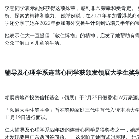
李意同学表示能够获得这项殊荣，感到非常荣幸和受肯定。 
析、探索的精神和能力。 她举例说，在2021年参加香港总
学还分享了她在2022年参加海外交换生计划到访瑞典半年的
她表示仁大一直提倡「敦仁博物」的精神，启发了她帮助有需
公众了解山区儿童的生活。
辅导及心理学系连彗心同学获颁发领展大学生奖
领展房地产投资信托基金（领展）于2月25日假香港JW万豪
「领展大学生奖学金」旨在奖励家庭三代中首代入读本地大学的
11月19日进行面试。
仁大辅导及心理学系四年级的连彗心同学是得奖者之一，她感
才发现要用广东话回答问题。」 这影响了她面试时表现。 她