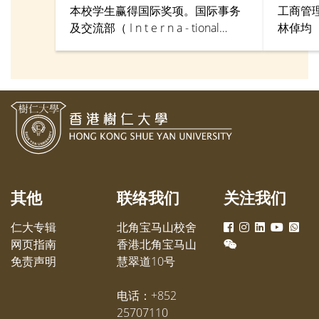
本校学生赢得国际奖项。国际事务
工商管
及交流部（ I n t e r n a - tional
林倬均（
Unit）早前推出一个与新加坡新跃
业Alpha
社科大学（Singapore University of
业计划
Social Science (SUSS)）合作的国际
金。
网上课程（Virtual International
Online Program）予本校学生参
加， 其中工商管理学系— 人力资源
管理与应用心里学三年级学生欧阳
纪婷（J e s s i c a）， 完成课程后成
功从多国参与者中脱颖而出，获得
其他
联络我们
关注我们
由SUSS Make A
Difference（MAD）课程颁发的
仁大专辑
北角宝马山校舍
「最受欢迎解决方案」奖项（The
网页指南
香港北角宝马山
Mos t Lik ed Solution A ward）。
免责声明
慧翠道10号
电话：+852
25707110