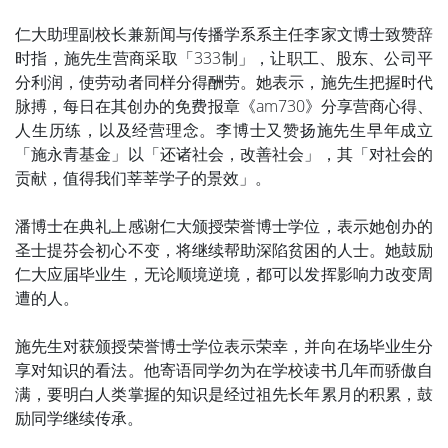
仁大助理副校长兼新闻与传播学系系主任李家文博士致赞辞
时指，施先生营商采取「333制」，让职工、股东、公司平
分利润，使劳动者同样分得酬劳。她表示，施先生把握时代
脉搏，每日在其创办的免费报章《am730》分享营商心得、
人生历练，以及经营理念。李博士又赞扬施先生早年成立
「施永青基金」以「还诸社会，改善社会」，其「对社会的
贡献，值得我们莘莘学子的景效」。
潘博士在典礼上感谢仁大颁授荣誉博士学位，表示她创办的
圣士提芬会初心不变，将继续帮助深陷贫困的人士。她鼓励
仁大应届毕业生，无论顺境逆境，都可以发挥影响力改变周
遭的人。
施先生对获颁授荣誉博士学位表示荣幸，并向在场毕业生分
享对知识的看法。他寄语同学勿为在学校读书几年而骄傲自
满，要明白人类掌握的知识是经过祖先长年累月的积累，鼓
励同学继续传承。