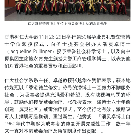
仁大颁授荣誉博士学位予潘灵卓博士及施永青先生
香港树仁大学於11月28-29日举行第50届毕业典礼暨荣誉博
士学位颁授仪式，向圣士提芬会创办人潘灵卓博士
（Jacqueline Pullinger）授予荣誉社会科学博士，以及向中
原集团主席施永青先生颁授荣誉工商管理学博士，以表扬他
们对香港社会的重要贡献和正面影响。
仁大社会学系系主任、卓越教授张越华在赞辞表示，获本地
传媒冠以「香港德兰修女」称号的潘博士一直努力不懈服务
社会，为吸毒者提供充满爱和希望、没有歧视与惩罚的环
境，鼓励他们接受戒毒治疗。张教授表示，潘博士六十年前
创建「属灵社区」戒毒治疗模式，至今仍行之有效，激励吸
毒人士摆脱毒品枷锁、重过新生。他赞扬，「潘灵卓博士自
1960年代中期起为戒毒者的康复开展先驱性工作，数十年
来一直对本港戒毒治疗及康复制度作出贡献」。