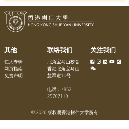
常鼓舞，并感谢各持分者的努力。
地产创
理学博
29日的
其他
联络我们
关注我们
仁大专辑
北角宝马山校舍
网页指南
香港北角宝马山
免责声明
慧翠道10号
电话：+852
25707110
©
2026
版权属香港树仁大学所有