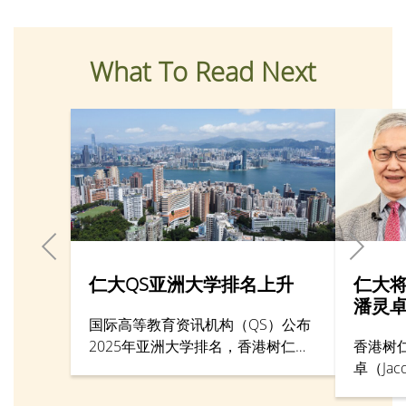
What To Read Next
仁大QS亚洲大学排名上升
仁大
潘灵
国际高等教育资讯机构（QS）公布
2025年亚洲大学排名，香港树仁大
香港树
学排名342，较去年第351至400名
卓（Jacq
再向前迈进。仁大管理层均感到非
社会科