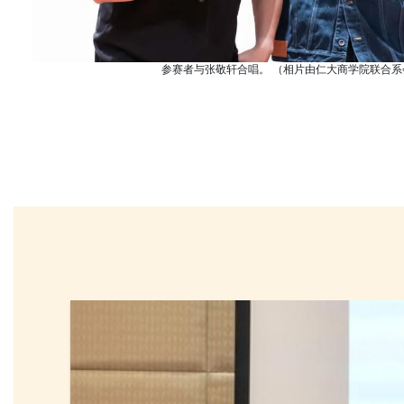
参赛者与张敬轩合唱。 （相片由仁大商学院联合系