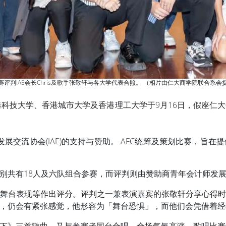
赛评判IAE会长Chris及歌手张敬轩与各大学代表合照。 （相片由仁大商学院联合系会
港科技大学、香港城市大学及香港理工大学于9月16日，假座仁大
发展交流协会(IAE)的支持与赞助。 AFC统筹及策划比赛，旨
共有18人及六队组合参赛，而评判则由赞助商青年会计师发展交流
舞台表现等作出评分。评判之一兼表演嘉宾的张敬轩分享心得
，仍会有紧张感觉，他形容为「舞台恐惧」，而他们会凭借着经