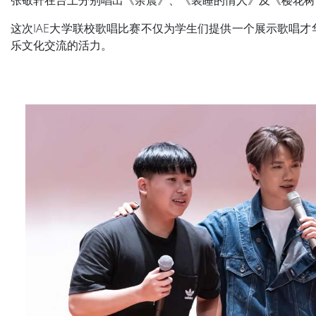
张敬轩在台上分别唱出《余震》、《装睡的情人》及《樱花树
这次IAE大学联校歌唱比赛不仅为学生们提供一个展示歌唱
乐文化交流的活力。