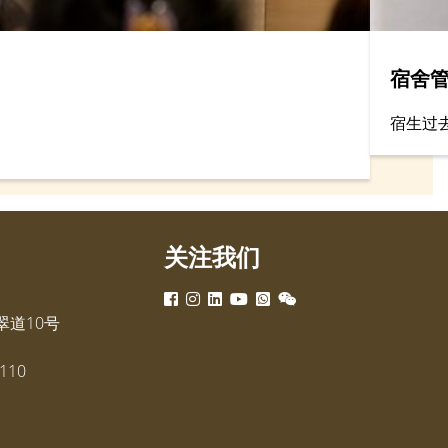
宿舍管
宿生过
关注我们
道10号
110