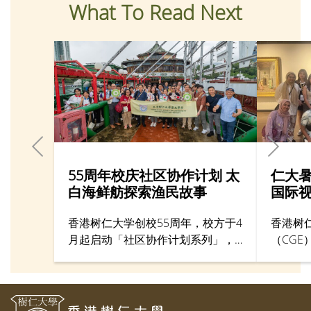
What To Read Next
55周年校庆社区协作计划 太
仁大
白海鲜舫探索渔民故事
国际
香港树仁大学创校55周年，校方于4
香港树
月起启动「社区协作计划系列」，
（CG
将学术知识应用于社区。其中历史
划，让
学系于4月28日举行「游历香港仔渔
拓眼界
港风貌：探索渔民的生命故事」考
西敏寺
察活动，让仁大校友、中学生、老
亲临仁