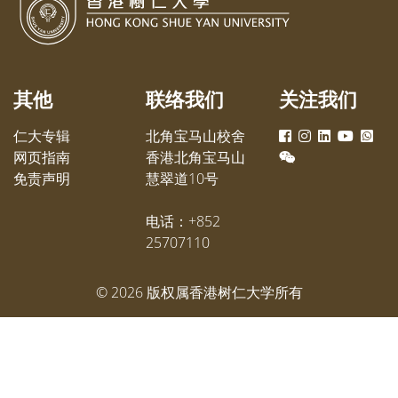
师与社区人士从历史与生活层面认
住宿安
识香港渔民文化。
讯。此
参与暑
体验感
其他
联络我们
关注我们
通大学
内容，
仁大专辑
北角宝马山校舍
顶尖学
网页指南
香港北角宝马山
提供过
免责声明
慧翠道10号
校园生
电话：+852
25707110
©
2026
版权属香港树仁大学所有