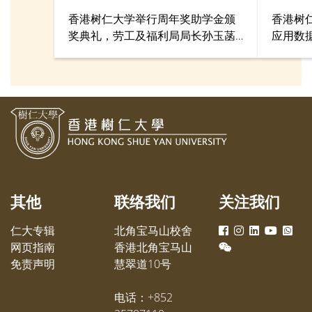
香港树仁大学举行周年奖助学金颁
香港树
奖典礼，劳工及福利局局长孙玉菡
应用数
太平绅士担任主礼嘉宾，仁大管理
验室举
层及各奖助学金捐赠机构代表亦有
战英豪V
出席。今年合共320名学生获颁奖助
电竞爱
学金，包括274人获奖学金、76人
系队伍
获服务奖学金，以及30人获助学
赛及总
金，总金额达324万元。
生黄耀
融学系
组成的
队默契
其他
联络我们
关注我们
仁大专辑
北角宝马山校舍
网页指南
香港北角宝马山
免责声明
慧翠道10号
电话：+852