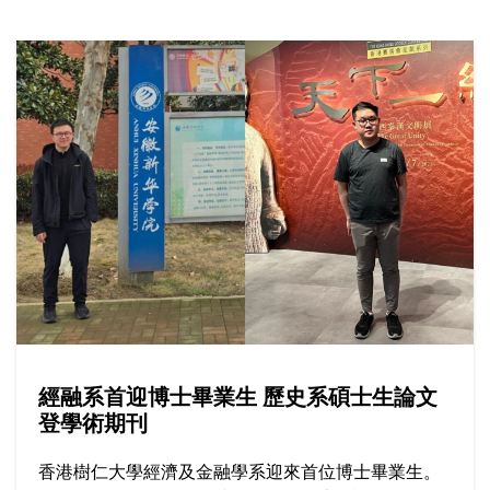
攻讀輔導心理學碩士課程，更成為首屆畢業生。在樹
仁打穩專業基礎，初出社會卻發現大眾對其專業的認
識尚淺，於是決心擔當業界「開荒牛」，包括從事前
線輔導、提供專業培訓與教學，全為實現心中一個願
景：將輔導心理學的價值融入社區。
經融系首迎博士畢業生 歷史系碩士生論文
登學術期刊
香港樹仁大學經濟及金融學系迎來首位博士畢業生。