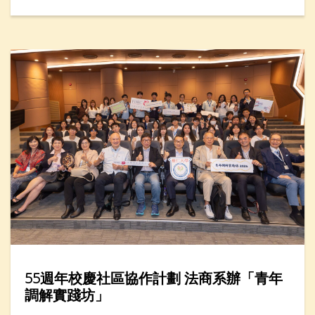
生產力學院，在年度創科教育盛事——「創科遊學玩
轉暑假2026」舉辦「人工智能醒腦學英文」一小時工
作坊，吸引近廿名家長與小學生參加。
55週年校慶社區協作計劃 法商系辦「青年
調解實踐坊」