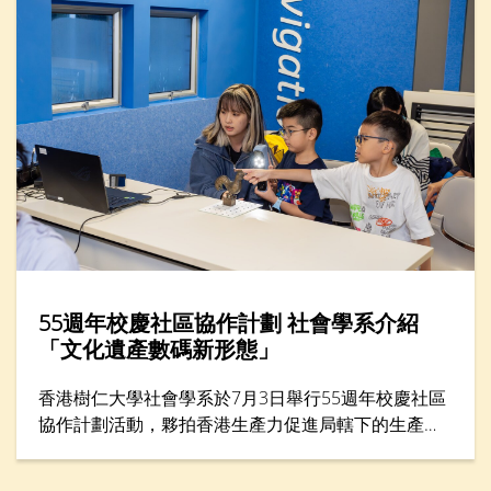
分享如何走出人生低谷。
55週年校慶社區協作計劃 社會學系介紹
「文化遺產數碼新形態」
香港樹仁大學社會學系於7月3日舉行55週年校慶社區
協作計劃活動，夥拍香港生產力促進局轄下的生產力
學院，在年度創科教育盛事——「創科遊學玩轉暑假
2026」舉辦一小時工作坊，題為「留住『立體』記