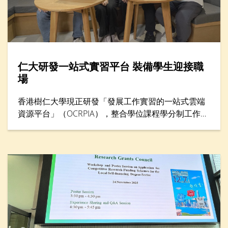
仁大研發一站式實習平台 裝備學生迎接職
場
香港樹仁大學現正研發「發展工作實習的一站式雲端
資源平台」（OCRPIA），整合學位課程學分制工作實
習及其他工作實習課外活動，以鞏固學生就業準備及
能力。平台設有三大功能，包括「數碼簡歷」、「數
碼聯繫」和「數碼學習」，旨在透過建立學生履歷資
料數據庫，促進與本地及海外工作實習機構的聯繫，
並加強科技主導的實習訓練。項目獲教育局質素提升
支援計劃（QESS）資助近490萬港元，預計於2026年
下半年開始試行。