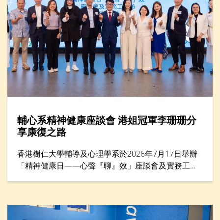
輔心系精神健康座談會 港姐冠軍李珊珊分
享康復之路
香港樹仁大學輔導及心理學系於2026年7月17日舉辦
「精神健康日——心聲『聊』效」座談會及實務工作
坊，來自教育、社福、心理學及運動等界別的專家，
共同探討精神健康與減壓方法，並為前線教育工作者
提供共融校園支援策略。活動亦邀請港姐冠軍李珊珊
女士擔任主題分享嘉賓，她以驚恐症過來人的身份，