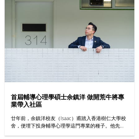
韓參與暑期活動的學生亦有分享文化體驗感覺，交流
學習心得。上海交通大學的代表向仁大師生介紹課程
內容，該校有逾130年歷史，為全球頂尖學府之一，
暑期課程特點包括提供過百項學科、頂尖師資與豐富
校園生活。
首屆輔導心理學碩士余鎮洋 做開荒牛將專
業帶入社區
廿年前，余鎮洋校友（Isaac）甫踏入香港樹仁大學校
舍，便埋下投身輔導心理學這門專業的種子。他先在
輔導及心理學學士課程考獲全級第一，再接再厲原校