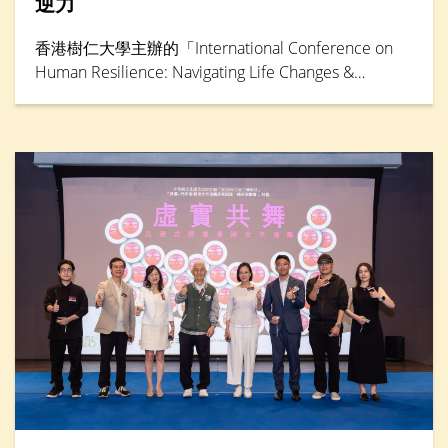
逆力
香港樹仁大學主辦的「International Conference on
Human Resilience: Navigating Life Changes &
Challenges」國際學術會議於5月30日踏入最後一天，
由輔導及心理學系卓越研究教授鄧素琴教授擔任專題
演講環節主講嘉賓。她綜合仁大聯同其他本地大學的
大型跨學科研究成果，分析本港「Alpha」世代（生於
2010年後）到嬰兒潮世代（生於1946年至1964年）
的抗逆力與心理健康情況。