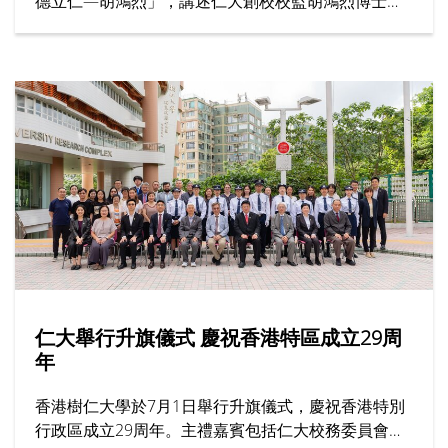
德立仁—胡鴻烈」，講述仁大創校校監胡鴻烈博士如
何為香港高等教育開闢新路，為社會開拓更多公平機
會，成就了跨越半世紀的育人傳奇。節目邀請多位受
訪者，分享他們眼中的胡校監與樹仁精神。
仁大舉行升旗儀式 慶祝香港特區成立29周
年
香港樹仁大學於7月1日舉行升旗儀式，慶祝香港特別
行政區成立29周年。主禮嘉賓包括仁大校務委員會主