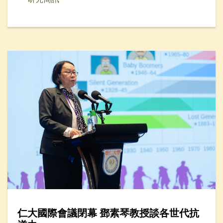
仁大國際會議閉幕 鄧素琴教授談各世代抗