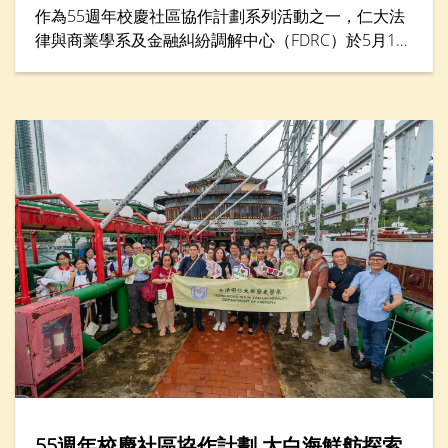
作為55週年校慶社區協作計劃系列活動之一，仁大法
律與商業學系及金融糾紛調解中心（FDRC）於5月16
日合辦「青年調解實踐坊2026」，來自六間中學的二
十多名中學生透過講座與實踐工作坊，學習如何以對
話與理解化解衝突。學生化身為調解員，透過模擬角
色扮演及互動學習，練習聆聽、溝通與協商技巧，並
將衝突轉化為建設性討論。活動亦設有「最佳總
結」、「最佳主動聆聽」及「最佳建立互信」等獎
項，以表揚在調解表現方面出色的參加者。
55週年校慶社區協作計劃 太白海鮮舫探索