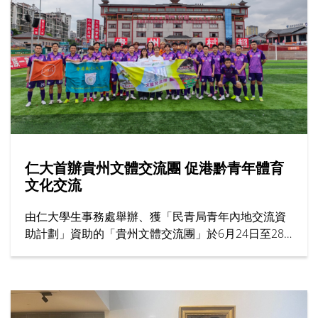
仁大首辦貴州文體交流團 促港黔青年體育
文化交流
由仁大學生事務處舉辦、獲「民青局青年內地交流資
助計劃」資助的「貴州文體交流團」於6月24日至28
日圓滿結束。作為大學首個以體育為主題的交流項
目，活動共有31名來自男子足球隊、男子籃球隊及女
子籃球隊的運動員參加，為港黔兩地青年體育交流揭
開新一頁。