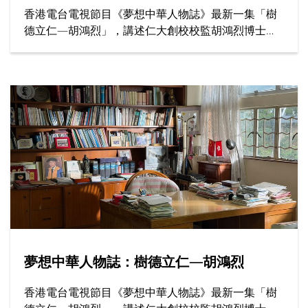
香港電台電視節目《夢想中華人物誌》最新一集「樹
德立仁—胡鴻烈」，講述仁大創校校監胡鴻烈博士如
何為香港高等教育開闢新路，為社會開拓更多公平機
會，成就了跨越半世紀的育人傳奇。
夢想中華人物誌：樹德立仁—胡鴻烈
香港電台電視節目《夢想中華人物誌》最新一集「樹