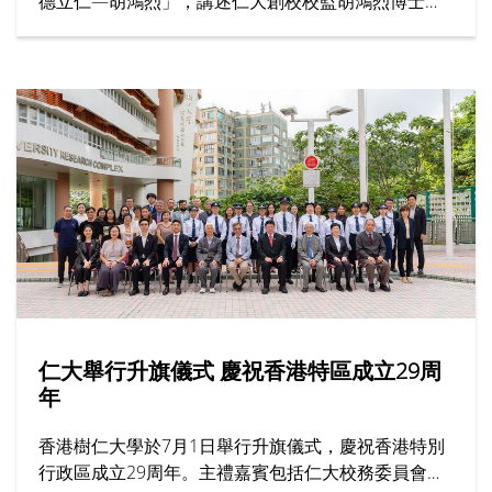
德立仁—胡鴻烈」，講述仁大創校校監胡鴻烈博士如
何為香港高等教育開闢新路，為社會開拓更多公平機
會，成就了跨越半世紀的育人傳奇。節目邀請多位受
訪者，分享他們眼中的胡校監與樹仁精神。
仁大舉行升旗儀式 慶祝香港特區成立29周
年
香港樹仁大學於7月1日舉行升旗儀式，慶祝香港特別
行政區成立29周年。主禮嘉賓包括仁大校務委員會主