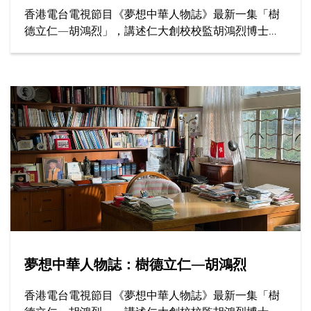
香港電台電視節目《夢想中華人物誌》最新一集「樹
德立仁—胡鴻烈」，講述仁大創校校監胡鴻烈博士如
何為香港高等教育開闢新路，為社會開拓更多公平機
會，成就了跨越半世紀的育人傳奇。
夢想中華人物誌：樹德立仁—胡鴻烈
香港電台電視節目《夢想中華人物誌》最新一集「樹