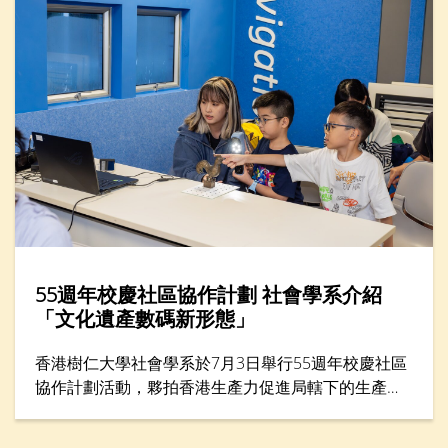
分享如何走出人生低谷。
55週年校慶社區協作計劃 社會學系介紹
「文化遺產數碼新形態」
香港樹仁大學社會學系於7月3日舉行55週年校慶社區
協作計劃活動，夥拍香港生產力促進局轄下的生產力
學院，在年度創科教育盛事——「創科遊學玩轉暑假
2026」舉辦一小時工作坊，題為「留住『立體』記