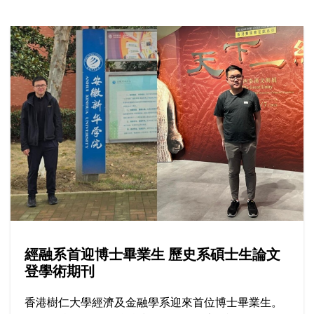
攻讀輔導心理學碩士課程，更成為首屆畢業生。在樹
仁打穩專業基礎，初出社會卻發現大眾對其專業的認
識尚淺，於是決心擔當業界「開荒牛」，包括從事前
線輔導、提供專業培訓與教學，全為實現心中一個願
景：將輔導心理學的價值融入社區。
經融系首迎博士畢業生 歷史系碩士生論文
登學術期刊
香港樹仁大學經濟及金融學系迎來首位博士畢業生。