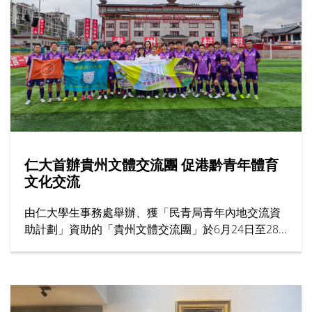
仁大首辦貴州文體交流團 促港黔青年體育
文化交流
由仁大學生事務處舉辦、獲「民青局青年內地交流資
助計劃」資助的「貴州文體交流團」於6月24日至28
日圓滿結束。作為大學首個以體育為主題的交流項
目，活動共有31名來自男子足球隊、男子籃球隊及女
子籃球隊的運動員參加，為港黔兩地青年體育交流揭
開新一頁。