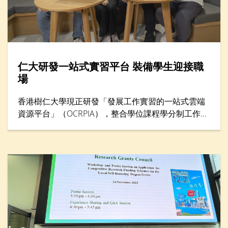
仁大研發一站式實習平台 裝備學生迎接職
場
香港樹仁大學現正研發「發展工作實習的一站式雲端
資源平台」（OCRPIA），整合學位課程學分制工作實
習及其他工作實習課外活動，以鞏固學生就業準備及
能力。平台設有三大功能，包括「數碼簡歷」、「數
碼聯繫」和「數碼學習」，旨在透過建立學生履歷資
料數據庫，促進與本地及海外工作實習機構的聯繫，
並加強科技主導的實習訓練。項目獲教育局質素提升
支援計劃（QESS）資助近490萬港元，預計於2026年
下半年開始試行。