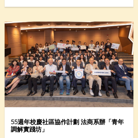
生產力學院，在年度創科教育盛事——「創科遊學玩
轉暑假2026」舉辦「人工智能醒腦學英文」一小時工
作坊，吸引近廿名家長與小學生參加。
55週年校慶社區協作計劃 法商系辦「青年
調解實踐坊」