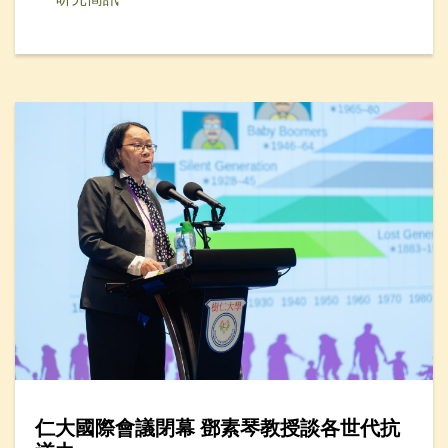
仁大國際會議閉幕 鄧素琴教授談各世代抗