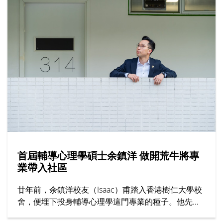
韓參與暑期活動的學生亦有分享文化體驗感覺，交流
學習心得。上海交通大學的代表向仁大師生介紹課程
內容，該校有逾130年歷史，為全球頂尖學府之一，
暑期課程特點包括提供過百項學科、頂尖師資與豐富
校園生活。
首屆輔導心理學碩士余鎮洋 做開荒牛將專
業帶入社區
廿年前，余鎮洋校友（Isaac）甫踏入香港樹仁大學校
舍，便埋下投身輔導心理學這門專業的種子。他先在
輔導及心理學學士課程考獲全級第一，再接再厲原校