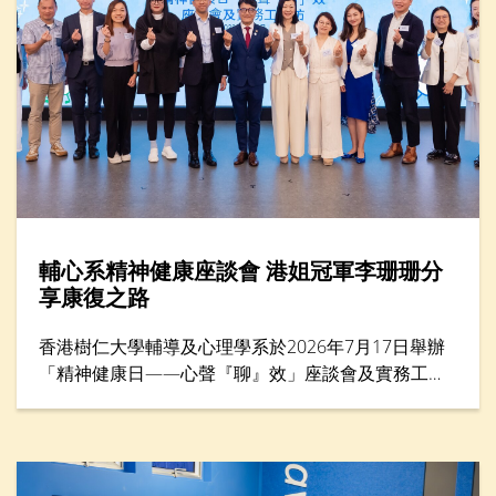
輔心系精神健康座談會 港姐冠軍李珊珊分
享康復之路
香港樹仁大學輔導及心理學系於2026年7月17日舉辦
「精神健康日——心聲『聊』效」座談會及實務工作
坊，來自教育、社福、心理學及運動等界別的專家，
共同探討精神健康與減壓方法，並為前線教育工作者
提供共融校園支援策略。活動亦邀請港姐冠軍李珊珊
女士擔任主題分享嘉賓，她以驚恐症過來人的身份，