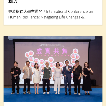
逆力
香港樹仁大學主辦的「International Conference on
Human Resilience: Navigating Life Changes &
Challenges」國際學術會議於5月30日踏入最後一天，
由輔導及心理學系卓越研究教授鄧素琴教授擔任專題
演講環節主講嘉賓。她綜合仁大聯同其他本地大學的
大型跨學科研究成果，分析本港「Alpha」世代（生於
2010年後）到嬰兒潮世代（生於1946年至1964年）
的抗逆力與心理健康情況。