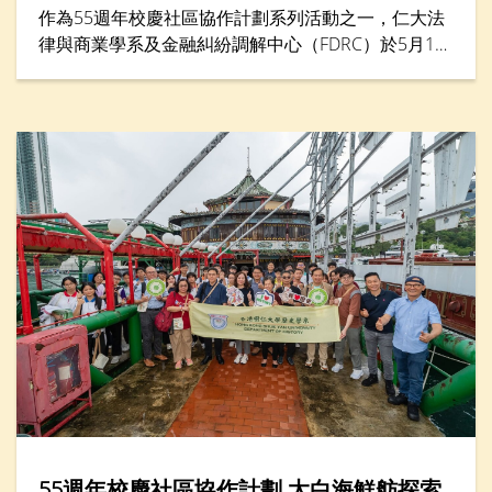
作為55週年校慶社區協作計劃系列活動之一，仁大法
律與商業學系及金融糾紛調解中心（FDRC）於5月16
日合辦「青年調解實踐坊2026」，來自六間中學的二
十多名中學生透過講座與實踐工作坊，學習如何以對
話與理解化解衝突。學生化身為調解員，透過模擬角
色扮演及互動學習，練習聆聽、溝通與協商技巧，並
將衝突轉化為建設性討論。活動亦設有「最佳總
結」、「最佳主動聆聽」及「最佳建立互信」等獎
項，以表揚在調解表現方面出色的參加者。
55週年校慶社區協作計劃 太白海鮮舫探索