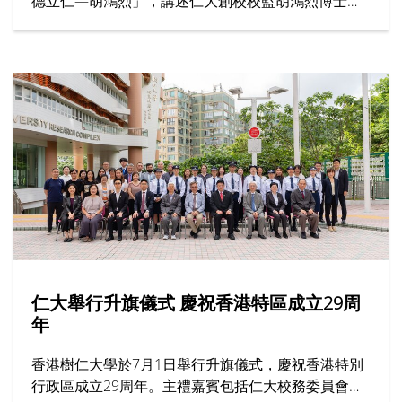
德立仁—胡鴻烈」，講述仁大創校校監胡鴻烈博士如
何為香港高等教育開闢新路，為社會開拓更多公平機
會，成就了跨越半世紀的育人傳奇。節目邀請多位受
訪者，分享他們眼中的胡校監與樹仁精神。
仁大舉行升旗儀式 慶祝香港特區成立29周
年
香港樹仁大學於7月1日舉行升旗儀式，慶祝香港特別
行政區成立29周年。主禮嘉賓包括仁大校務委員會主