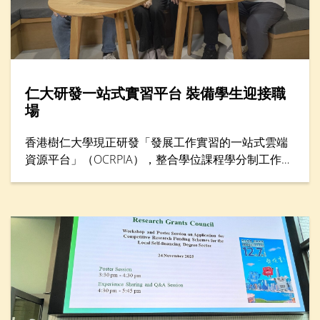
仁大研發一站式實習平台 裝備學生迎接職
場
香港樹仁大學現正研發「發展工作實習的一站式雲端
資源平台」（OCRPIA），整合學位課程學分制工作實
習及其他工作實習課外活動，以鞏固學生就業準備及
能力。平台設有三大功能，包括「數碼簡歷」、「數
碼聯繫」和「數碼學習」，旨在透過建立學生履歷資
料數據庫，促進與本地及海外工作實習機構的聯繫，
並加強科技主導的實習訓練。項目獲教育局質素提升
支援計劃（QESS）資助近490萬港元，預計於2026年
下半年開始試行。