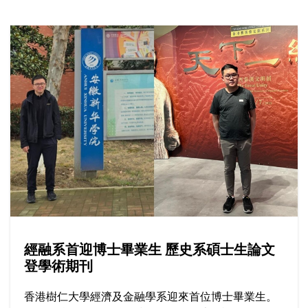
攻讀輔導心理學碩士課程，更成為首屆畢業生。在樹
仁打穩專業基礎，初出社會卻發現大眾對其專業的認
識尚淺，於是決心擔當業界「開荒牛」，包括從事前
線輔導、提供專業培訓與教學，全為實現心中一個願
景：將輔導心理學的價值融入社區。
經融系首迎博士畢業生 歷史系碩士生論文
登學術期刊
香港樹仁大學經濟及金融學系迎來首位博士畢業生。