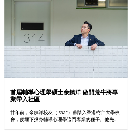
韓參與暑期活動的學生亦有分享文化體驗感覺，交流
學習心得。上海交通大學的代表向仁大師生介紹課程
內容，該校有逾130年歷史，為全球頂尖學府之一，
暑期課程特點包括提供過百項學科、頂尖師資與豐富
校園生活。
首屆輔導心理學碩士余鎮洋 做開荒牛將專
業帶入社區
廿年前，余鎮洋校友（Isaac）甫踏入香港樹仁大學校
舍，便埋下投身輔導心理學這門專業的種子。他先在
輔導及心理學學士課程考獲全級第一，再接再厲原校