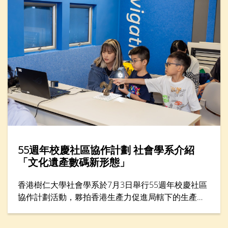
分享如何走出人生低谷。
55週年校慶社區協作計劃 社會學系介紹
「文化遺產數碼新形態」
香港樹仁大學社會學系於7月3日舉行55週年校慶社區
協作計劃活動，夥拍香港生產力促進局轄下的生產力
學院，在年度創科教育盛事——「創科遊學玩轉暑假
2026」舉辦一小時工作坊，題為「留住『立體』記