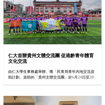
仁大首辦貴州文體交流團 促港黔青年體育
文化交流
由仁大學生事務處舉辦、獲「民青局青年內地交流資
助計劃」資助的「貴州文體交流團」於6月24日至28
日圓滿結束。作為大學首個以體育為主題的交流項
目，活動共有31名來自男子足球隊、男子籃球隊及女
子籃球隊的運動員參加，為港黔兩地青年體育交流揭
開新一頁。