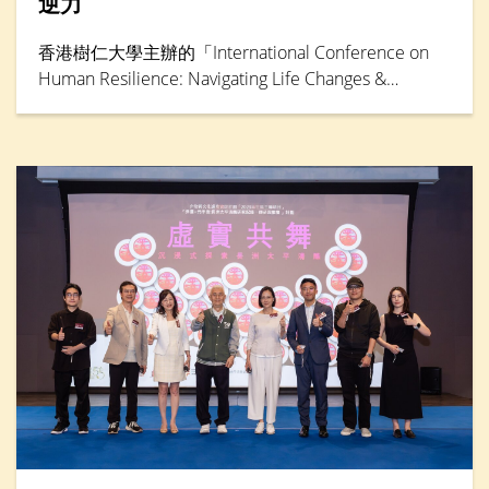
逆力
香港樹仁大學主辦的「International Conference on
Human Resilience: Navigating Life Changes &
Challenges」國際學術會議於5月30日踏入最後一天，
由輔導及心理學系卓越研究教授鄧素琴教授擔任專題
演講環節主講嘉賓。她綜合仁大聯同其他本地大學的
大型跨學科研究成果，分析本港「Alpha」世代（生於
2010年後）到嬰兒潮世代（生於1946年至1964年）
的抗逆力與心理健康情況。