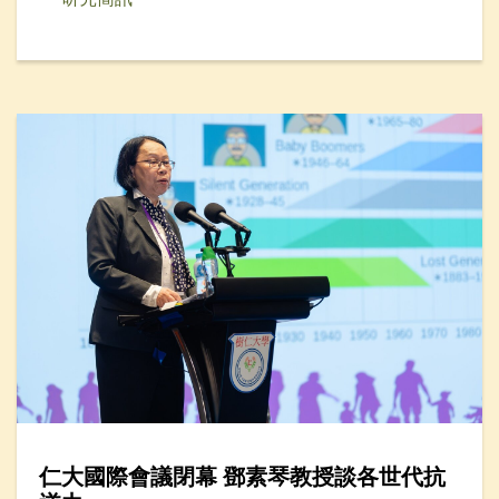
仁大國際會議閉幕 鄧素琴教授談各世代抗