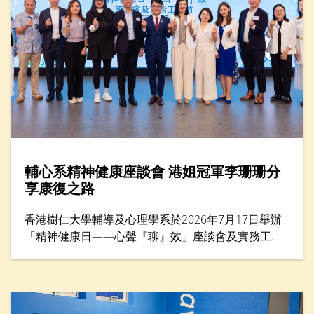
輔心系精神健康座談會 港姐冠軍李珊珊分
享康復之路
香港樹仁大學輔導及心理學系於2026年7月17日舉辦
「精神健康日——心聲『聊』效」座談會及實務工作
坊，來自教育、社福、心理學及運動等界別的專家，
共同探討精神健康與減壓方法，並為前線教育工作者
提供共融校園支援策略。活動亦邀請港姐冠軍李珊珊
女士擔任主題分享嘉賓，她以驚恐症過來人的身份，