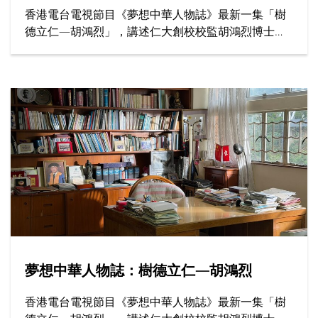
香港電台電視節目《夢想中華人物誌》最新一集「樹
德立仁—胡鴻烈」，講述仁大創校校監胡鴻烈博士如
何為香港高等教育開闢新路，為社會開拓更多公平機
會，成就了跨越半世紀的育人傳奇。
夢想中華人物誌：樹德立仁—胡鴻烈
香港電台電視節目《夢想中華人物誌》最新一集「樹