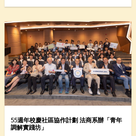
生產力學院，在年度創科教育盛事——「創科遊學玩
轉暑假2026」舉辦「人工智能醒腦學英文」一小時工
作坊，吸引近廿名家長與小學生參加。
55週年校慶社區協作計劃 法商系辦「青年
調解實踐坊」