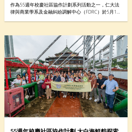
作為55週年校慶社區協作計劃系列活動之一，仁大法
律與商業學系及金融糾紛調解中心（FDRC）於5月16
日合辦「青年調解實踐坊2026」，來自六間中學的二
十多名中學生透過講座與實踐工作坊，學習如何以對
話與理解化解衝突。學生化身為調解員，透過模擬角
色扮演及互動學習，練習聆聽、溝通與協商技巧，並
將衝突轉化為建設性討論。活動亦設有「最佳總
結」、「最佳主動聆聽」及「最佳建立互信」等獎
項，以表揚在調解表現方面出色的參加者。
55週年校慶社區協作計劃 太白海鮮舫探索