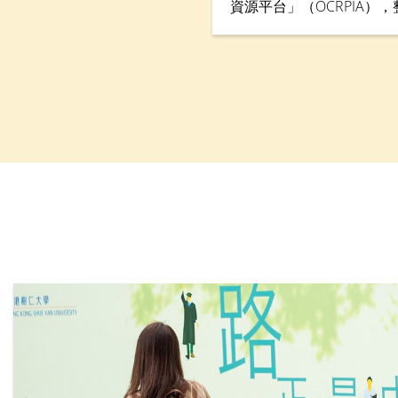
資源平台」（OCRPIA）
習及其他工作實習課外活
能力。平台設有三大功能
碼聯繫」和「數碼學習」
料數據庫，促進與本地及
並加強科技主導的實習訓
支援計劃（QESS）資助近4
下半年開始試行。