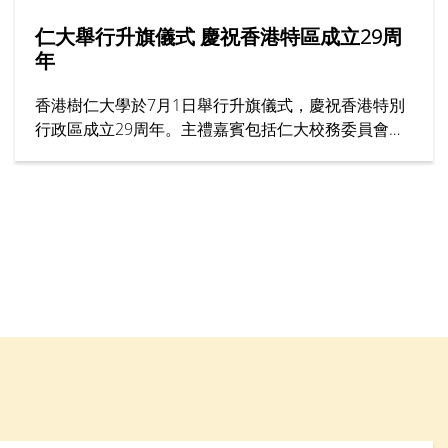
仁大舉行升旗儀式 慶祝香港特區成立29周
年
香港樹仁大學於7月1日舉行升旗儀式，慶祝香港特別
行政區成立29周年。主禮嘉賓包括仁大校務委員會主
席黃錫楠教授、校董龍子明先生、校務委員會委員趙
志裕教授、校長胡懷中博士、首席副校長孫天倫教授
及各大學管理層成員。