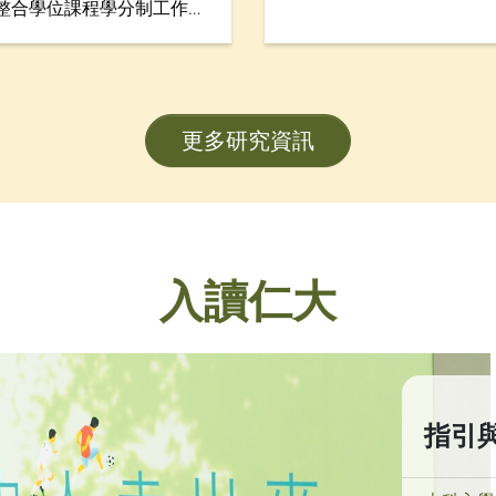
，整合學位課程學分制工作實
坊暨項目海報展示，匯集逾
動，以鞏固學生就業準備及
學協理學術副校長（大學
，包括「數碼簡歷」、「數
金融學系副系主任鄧志豪
，旨在透過建立學生履歷資
會工作學系副教授武婉嫻
海外工作實習機構的聯繫，
劃（FDS）研究項目的卓
更多研究資訊
練。項目獲教育局質素提升
90萬港元，預計於2026年
入讀仁大
指引