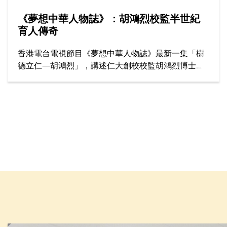
《夢想中華人物誌》：胡鴻烈校監半世紀
育人傳奇
香港電台電視節目《夢想中華人物誌》最新一集「樹
德立仁—胡鴻烈」，講述仁大創校校監胡鴻烈博士如
何為香港高等教育開闢新路，為社會開拓更多公平機
會，成就了跨越半世紀的育人傳奇。