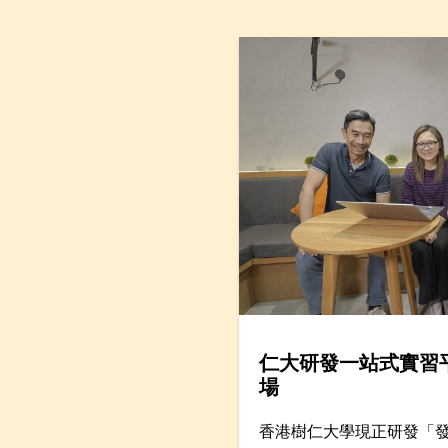
由輔導及心理學系卓越研究教授鄧素琴教授擔任專題
演講環節主講嘉賓。她綜合仁大聯同其他本地大學的
大型跨學科研究成果，分析本港「Alpha」世代（生於
2010年後）到嬰兒潮世代（生於1946年至1964年）
的抗逆力與心理健康情況。
仁大研發一站式實習
場
香港樹仁大學現正研發「