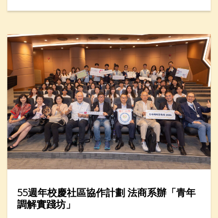
生產力學院，在年度創科教育盛事——「創科遊學玩
轉暑假2026」舉辦「人工智能醒腦學英文」一小時工
作坊，吸引近廿名家長與小學生參加。
55週年校慶社區協作計劃 法商系辦「青年
調解實踐坊」