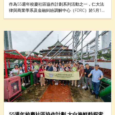
作為55週年校慶社區協作計劃系列活動之一，仁大法
律與商業學系及金融糾紛調解中心（FDRC）於5月16
日合辦「青年調解實踐坊2026」，來自六間中學的二
十多名中學生透過講座與實踐工作坊，學習如何以對
話與理解化解衝突。學生化身為調解員，透過模擬角
色扮演及互動學習，練習聆聽、溝通與協商技巧，並
將衝突轉化為建設性討論。活動亦設有「最佳總
結」、「最佳主動聆聽」及「最佳建立互信」等獎
項，以表揚在調解表現方面出色的參加者。
55週年校慶社區協作計劃 太白海鮮舫探索