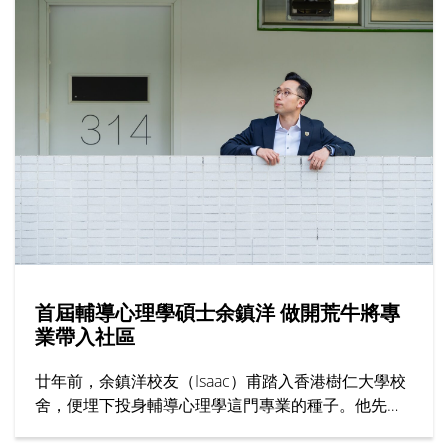
韓參與暑期活動的學生亦有分享文化體驗感覺，交流
學習心得。上海交通大學的代表向仁大師生介紹課程
內容，該校有逾130年歷史，為全球頂尖學府之一，
暑期課程特點包括提供過百項學科、頂尖師資與豐富
校園生活。
首屆輔導心理學碩士余鎮洋 做開荒牛將專
業帶入社區
廿年前，余鎮洋校友（Isaac）甫踏入香港樹仁大學校
舍，便埋下投身輔導心理學這門專業的種子。他先在
輔導及心理學學士課程考獲全級第一，再接再厲原校