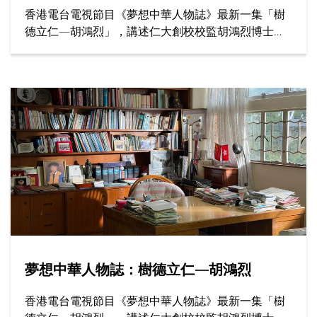
香港電台電視節目《夢想中華人物誌》最新一集「樹
德立仁—胡鴻烈」，講述仁大創校校監胡鴻烈博士如
何為香港高等教育開闢新路，為社會開拓更多公平機
會，成就了跨越半世紀的育人傳奇。
夢想中華人物誌：樹德立仁—胡鴻烈
香港電台電視節目《夢想中華人物誌》最新一集「樹