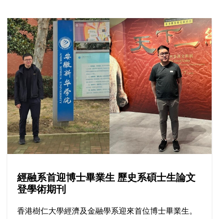
攻讀輔導心理學碩士課程，更成為首屆畢業生。在樹
仁打穩專業基礎，初出社會卻發現大眾對其專業的認
識尚淺，於是決心擔當業界「開荒牛」，包括從事前
線輔導、提供專業培訓與教學，全為實現心中一個願
景：將輔導心理學的價值融入社區。
經融系首迎博士畢業生 歷史系碩士生論文
登學術期刊
香港樹仁大學經濟及金融學系迎來首位博士畢業生。