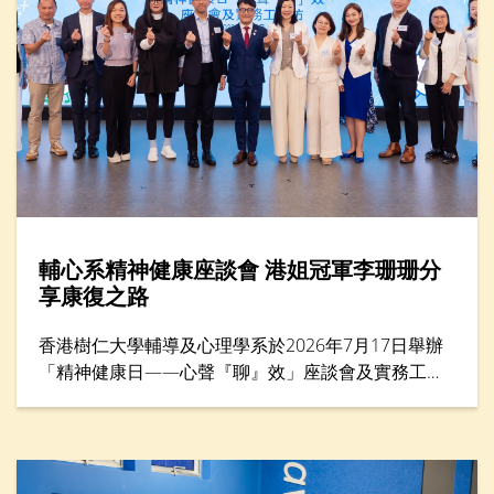
輔心系精神健康座談會 港姐冠軍李珊珊分
享康復之路
香港樹仁大學輔導及心理學系於2026年7月17日舉辦
「精神健康日——心聲『聊』效」座談會及實務工作
坊，來自教育、社福、心理學及運動等界別的專家，
共同探討精神健康與減壓方法，並為前線教育工作者
提供共融校園支援策略。活動亦邀請港姐冠軍李珊珊
女士擔任主題分享嘉賓，她以驚恐症過來人的身份，