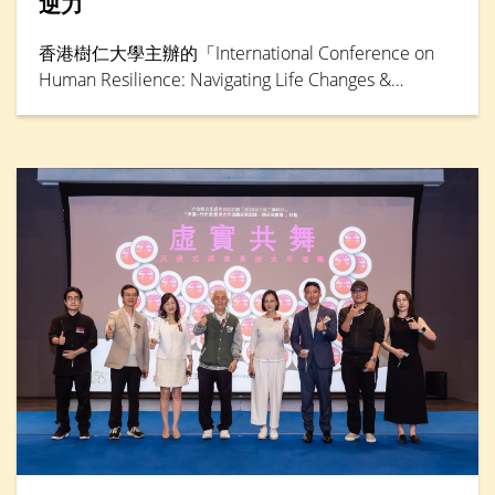
逆力
香港樹仁大學主辦的「International Conference on
Human Resilience: Navigating Life Changes &
Challenges」國際學術會議於5月30日踏入最後一天，
由輔導及心理學系卓越研究教授鄧素琴教授擔任專題
演講環節主講嘉賓。她綜合仁大聯同其他本地大學的
大型跨學科研究成果，分析本港「Alpha」世代（生於
2010年後）到嬰兒潮世代（生於1946年至1964年）
的抗逆力與心理健康情況。