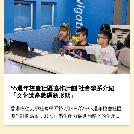
分享如何走出人生低谷。
55週年校慶社區協作計劃 社會學系介紹
「文化遺產數碼新形態」
香港樹仁大學社會學系於7月3日舉行55週年校慶社區
協作計劃活動，夥拍香港生產力促進局轄下的生產力
學院，在年度創科教育盛事——「創科遊學玩轉暑假
2026」舉辦一小時工作坊，題為「留住『立體』記