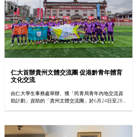
仁大首辦貴州文體交流團 促港黔青年體育
文化交流
由仁大學生事務處舉辦、獲「民青局青年內地交流資
助計劃」資助的「貴州文體交流團」於6月24日至28
日圓滿結束。作為大學首個以體育為主題的交流項
目，活動共有31名來自男子足球隊、男子籃球隊及女
子籃球隊的運動員參加，為港黔兩地青年體育交流揭
開新一頁。