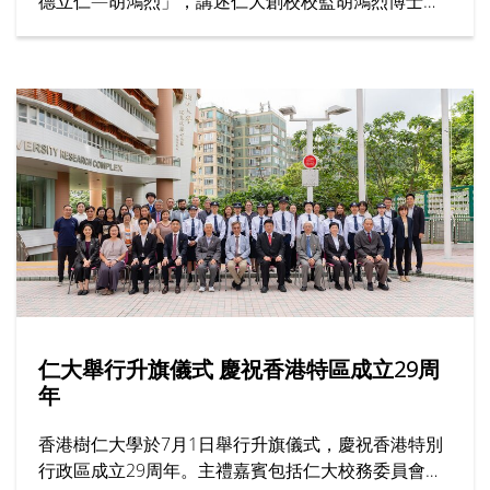
德立仁—胡鴻烈」，講述仁大創校校監胡鴻烈博士如
何為香港高等教育開闢新路，為社會開拓更多公平機
會，成就了跨越半世紀的育人傳奇。節目邀請多位受
訪者，分享他們眼中的胡校監與樹仁精神。
仁大舉行升旗儀式 慶祝香港特區成立29周
年
香港樹仁大學於7月1日舉行升旗儀式，慶祝香港特別
行政區成立29周年。主禮嘉賓包括仁大校務委員會主