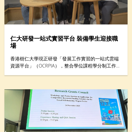
仁大研發一站式實習平台 裝備學生迎接職
場
香港樹仁大學現正研發「發展工作實習的一站式雲端
資源平台」（OCRPIA），整合學位課程學分制工作實
習及其他工作實習課外活動，以鞏固學生就業準備及
能力。平台設有三大功能，包括「數碼簡歷」、「數
碼聯繫」和「數碼學習」，旨在透過建立學生履歷資
料數據庫，促進與本地及海外工作實習機構的聯繫，
並加強科技主導的實習訓練。項目獲教育局質素提升
支援計劃（QESS）資助近490萬港元，預計於2026年
下半年開始試行。