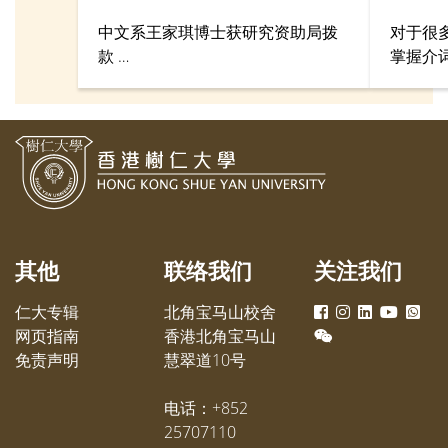
中文系王家琪博士获研究资助局拨
对于很
款
掌握介
研究 1970 年代香港文学对拉美文学
国语言
的译介与挪用
获政府
（SCO
110万
的研究
和电脑
介词的概
Concept
其他
联络我们
关注我们
English
Univers
仁大专辑
北角宝马山校舍
Human- 
网页指南
香港北角宝马山
Instruc
免责声明
慧翠道10号
电话：+852
25707110