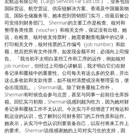
宏航运有限公司（Cargo Services Far East Ltd.），业务包括
国际货运、航空货运、供应链解决方案、香港及中国服装物
流、国际仓储服务等。她本想到营销部门实习，但最后被公
司安排到财务部门。 Sherman的主要工作是检查、核对和
整理各类传票（voucher）和相关文件，保证没有出错。她
说，在检查、核对收支传票时，她需要翻查电脑中的记录，
打印相关文件，核对传票的工作编号（job number）和款
额，然后把所有文件排序。如发现金额不对，必须向上司报
告。 「我当初不太明白某些工作和工序的运作，例如核对
job number，但经过上司细心讲解后，我才明白它们在财
务记录和覆核中的重要性。公司每天有这么多的交易，开出
这么多收款和支款传票，如不核对清楚或没有整理妥当，便
会出现混乱。」Sherman说。除了财务覆核工作外，
Sherman有时候也会参与点货，甚至与同事一起前往仓库拆
箱。回忆实习初期，Sherman说感到颇为吃力，因为她对财
务记录和覆核工作不太认识。今次实习不但增进了对海运和
航运业的认识，也了解到公司财务部门的工作性质和运作。
她表示，从实习中也认识到要装备自己，以应付将来工作上
的要求。 Sherman说很感谢她的上司对实习生的支持，因