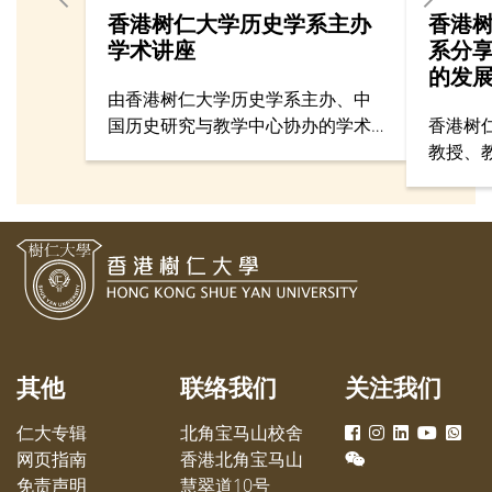
香港树仁大学历史学系主办
香港
学术讲座
系分
的发
由香港树仁大学历史学系主办、中
国历史研究与教学中心协办的学术
香港树
讲座于2月15日在仁大举行，吸引来
教授、
自35所中学、大学，以及学界与文
天润博
化团体逾百名师生参加。
享香港
其他
联络我们
关注我们
仁大专辑
北角宝马山校舍
网页指南
香港北角宝马山
免责声明
慧翠道10号