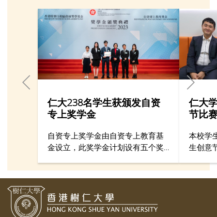
仁大238名学生获颁发自资
仁大
专上奖学金
节比
自资专上奖学金由自资专上教育基
本校学
金设立，此奖学金计划设有五个奖
生创意
项类别，包括卓越表现奖学金、最
赛于4 
佳进步奖、 才艺发展奖学金、外展
及颁奖
体验奖和展毅奖学金。 仁大今年共
的学生
有238名学生获颁发有关奖学金，总
5月中
奖学金金额超过港币485万元。 教
动以「