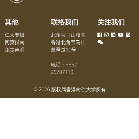
育局常任秘书长李美嫦于4月25日的
题，目
颁奖礼上颁发奖状予获得自资专上
法推动
奖学金的学生。
调研及
其他
联络我们
关注我们
遗在香
仁大专辑
北角宝马山校舍
网页指南
香港北角宝马山
免责声明
慧翠道10号
电话：+852
25707110
©
2026
版权属香港树仁大学所有