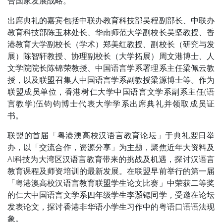
合国家发展战略。
出席典礼的嘉宾包括中联办教育科技部吴程副部长、中联办
教育科技部陈玉林处长、华南师范大学副校长吴坚教授、香
港教育大学副校长（学术）郑美红教授、副校长（研究与发
展）陈智轩教授、协理副校长（大学拓展）周文港博士、人
文学院院长陈锦荣教授、中国语言学系署理系主任梁佩云教
授，以及联盟召集人中国语言学系副教授梁源博士等。作为
联盟成员单位，香港树仁大学中国语言文学系副系主任(语
言教学)伍钧钧博士代表大学学系出席典礼并领取成员证
书。
联盟的首届「粤港澳高校汉语言教育论坛」于典礼翌日举
办，以「交流合作，资源分享」为主题，聚焦近年大资料及
AI科技为大湾区汉语言教育带来的挑战及机遇，探讨汉语言
教育课程及师资培训的最新发展。在联盟早前举行的第一届
「粤港澳高校汉语言教育联盟学生论文比赛」中荣获二等奖
的仁大中国语言文学系四年级学生李𪷿锶同学，受邀在论坛
发表论文，探讨香港非华语小学生习作中的粤语口语语法现
象。